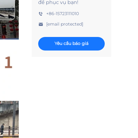
để phục vụ bạn!
+86-15723111010
[email protected]
Yêu cầu báo giá