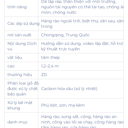
Dễ lắp ráp, thân thiện với môi trường,
tính năng
nguồn tài nguyên có thể tái tạo, chống ăn
mòn, chống nước
Hàng rào ngoài trời, biệt thự, sân sau, sân
Các dịp sử dụng
trong
nơi sản xuất
Chongqing, Trung Quốc
Nội dung Dịch
Hướng dẫn sử dụng, video lắp đặt, hỗ trợ
vụ
kỹ thuật trực tuyến
vật liệu
tấm thép
cao
1,2–2,4 m
thương hiệu
ZD
Phân loại gỗ đã
được xử lý chất
Cacbon hóa sâu (xử lý nhiệt)
bảo quản
Xử lý bề mặt
Phủ bột, sơn, mạ kẽm
khung
Hàng rào, song sắt, cổng, hàng rào an
danh mục
ninh, cổng vào lối xe chạy, cổng hàng rào,
tấm hàng rào, cửa hàng rào