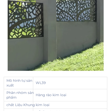
Mô hình tự sản
WL39
xuất
Phân nhóm sản
Hàng rào kim loại
phẩm
chất Liệu Khung
kim loại