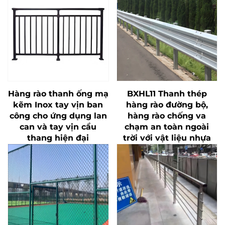
Hàng rào thanh ống mạ
BXHL11 Thanh thép
kẽm Inox tay vịn ban
hàng rào đường bộ,
công cho ứng dụng lan
hàng rào chống va
can và tay vịn cầu
chạm an toàn ngoài
thang hiện đại
trời với vật liệu nhựa