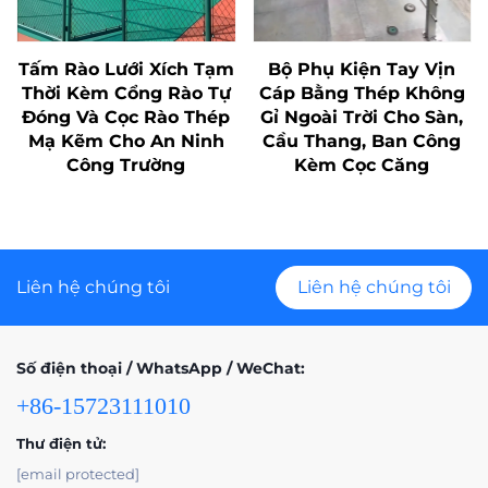
Tấm Rào Lưới Xích Tạm
Bộ Phụ Kiện Tay Vịn
Thời Kèm Cổng Rào Tự
Cáp Bằng Thép Không
Đóng Và Cọc Rào Thép
Gỉ Ngoài Trời Cho Sàn,
Mạ Kẽm Cho An Ninh
Cầu Thang, Ban Công
Công Trường
Kèm Cọc Căng
Liên hệ chúng tôi
Liên hệ chúng tôi
Số điện thoại / WhatsApp / WeChat:
+86-15723111010
Thư điện tử:
[email protected]