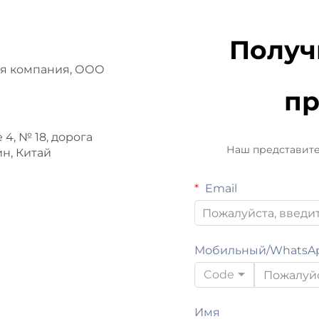
Получ
ая компания, ООО
п
 4, № 18, дорога
Наш представите
н, Китай
Email
Мобильный/WhatsA
Code
Имя