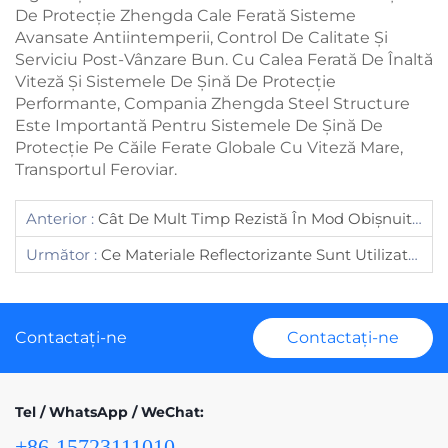
De Protecție Zhengda Cale Ferată Sisteme
Avansate Antiintemperii, Control De Calitate Și
Serviciu Post-Vânzare Bun. Cu Calea Ferată De Înaltă
Viteză Și Sistemele De Șină De Protecție
Performante, Compania Zhengda Steel Structure
Este Importantă Pentru Sistemele De Șină De
Protecție Pe Căile Ferate Globale Cu Viteză Mare,
Transportul Feroviar.
Anterior :
Cât De Mult Timp Rezistă În Mod Obișnuit Un Gard Metalic În Aer Liber?
Următor :
Ce Materiale Reflectorizante Sunt Utilizate Pe Parapetele De Protecție Rutieră?
Contactați-ne
Contactați-ne
Tel / WhatsApp / WeChat:
+86-15723111010