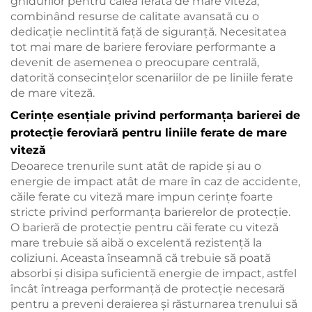
ghidurilor pentru calea ferată de mare viteză,
combinând resurse de calitate avansată cu o
dedicație neclintită față de siguranță. Necesitatea
tot mai mare de bariere feroviare performante a
devenit de asemenea o preocupare centrală,
datorită consecințelor scenariilor de pe liniile ferate
de mare viteză.
Cerințe esențiale privind performanța barierei de
protecție feroviară pentru liniile ferate de mare
viteză
Deoarece trenurile sunt atât de rapide și au o
energie de impact atât de mare în caz de accidente,
căile ferate cu viteză mare impun cerințe foarte
stricte privind performanța barierelor de protecție.
O barieră de protecție pentru căi ferate cu viteză
mare trebuie să aibă o excelentă rezistență la
coliziuni. Aceasta înseamnă că trebuie să poată
absorbi și disipa suficientă energie de impact, astfel
încât întreaga performanță de protecție necesară
pentru a preveni deraierea și răsturnarea trenului să