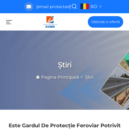
RO
[email protected]
Obțineți o ofertă
Știri
Pagina Principală
>
Știri
Este Gardul De Protecție Feroviar Potrivit