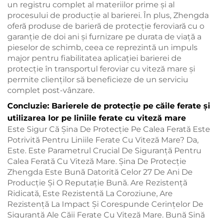
un registru complet al materiilor prime și al
procesului de producție al barierei. În plus, Zhengda
oferă produse de barieră de protecție feroviară cu o
garanție de doi ani și furnizare pe durata de viață a
pieselor de schimb, ceea ce reprezintă un impuls
major pentru fiabilitatea aplicației barierei de
protecție în transportul feroviar cu viteză mare și
permite clienților să beneficieze de un serviciu
complet post-vânzare.
Concluzie: Barierele de protecție pe căile ferate și
utilizarea lor pe liniile ferate cu viteză mare
Este Sigur Că Șina De Protecție Pe Calea Ferată Este
Potrivită Pentru Liniile Ferate Cu Viteză Mare? Da,
Este. Este Parametrul Crucial De Siguranță Pentru
Calea Ferată Cu Viteză Mare. Șina De Protecție
Zhengda Este Bună Datorită Celor 27 De Ani De
Producție Și O Reputație Bună. Are Rezistență
Ridicată, Este Rezistentă La Coroziune, Are
Rezistență La Impact Și Corespunde Cerințelor De
Siguranță Ale Căii Ferate Cu Viteză Mare. Bună Șină