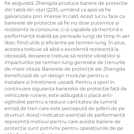
fie asigurată. Zhengda produce bariere de protecție
din tablă din oțel Q235, urmând ca apoi să fie
galvanizate prin imersie în cald. Acest lucru face ca
barierele de protecție să fie nu doar puternice și
rezistente la coroziune, ci și capabile să mențină o
performanță stabilă pe perioade lungi de timp în aer
liber, fiind utile și eficiente pe termen lung. În plus,
acestea trebuie să aibă o excelentă rezistență la
oboseală, deoarece trebuie să reziste vibrațiilor și
impacturilor pe termen lung generate de trenurile
de mare viteză. Barierele de protecție ale Zhengda
beneficiază de un design modular pentru o
instalare și întreținere ușoară. Pentru a spori în
continuare siguranța barierelor de protecție față de
vehiculele rutiere, este adăugată o placă anti-
oglindire pentru a reduce cantitatea de lumină
emisă de tren care este percepută de șoferii de pe
drumuri. Acești indicatori esențiali de performanță
reprezintă motivul pentru care aceste bariere de
protecție sunt potrivite pentru operațiunile de pe