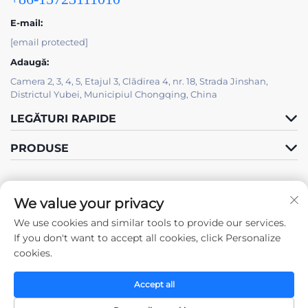
E-mail:
[email protected]
Adaugă:
Camera 2, 3, 4, 5, Etajul 3, Clădirea 4, nr. 18, Strada Jinshan,
Districtul Yubei, Municipiul Chongqing, China
LEGĂTURI RAPIDE
PRODUSE
We value your privacy
We use cookies and similar tools to provide our services.
Urmați-ne
If you don't want to accept all cookies, click Personalize
cookies.
Accept all
Drepturi de autor © 2025 de către Chongqing Zhengda Steel
Structure Co., Ltd. -
Politica de confidențialitate