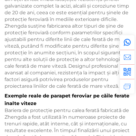
galvanizate complet la acizi, alcalii și coroziune timp
de 20 de ani, ceea ce este esențial pentru șinele de
protecție feroviară în mediile exterioare dificile.
Zhengda susține fabricarea altor tipuri de șine de
protecție feroviară conform parametrilor specifici
ajustabili pentru diferite linii de cale ferată de mare
viteză, putând fi modificate pentru diferite șine de
protecție în anumite secțiuni, în scopul siguranței și
pentru alte soluții de protecție a altor tehnologii de
cale ferată de mare viteză. Designul profesional
avansat al companiei, rezistența la impact și alți
factori asigură potrivirea produselor pentru
proiectarea liniilor de cale ferată de mare viteză.
Exemple reale de parapet feroviar pe căile ferate
înalte viteze
Bariera de protecție pentru calea ferată fabricată de
Zhengda a fost utilizată în numeroase proiecte de
trenuri rapide, atât interne, cât și internaționale, cu
rezultate excelente. În timpul finalizării unui proiect