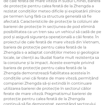
de cale ferată de mare viteză în sudul Chinei, bariera
de protecție pentru calea ferată de la Zhengda a
rezistat condițiilor meteo dificile și exploatării zilnice
pe termen lung fără ca structura generală să fie
afectată. Caracteristicile de protecție la coliziuni ale
barierei de protecție în secțiunea de pod elimină
posibilitatea ca un tren sau un vehicul să cadă de pe
pod și asigură siguranța operațională a căii ferate. În
proiectul de cale ferată de mare viteză din Vietnam,
bariera de protecție pentru calea ferată de la
Zhengda s-a adaptat condițiilor meteo și geologice
locale, iar clienții au lăudat foarte mult rezistența sa
la coroziune și la impact. Aceste exemple privind
bariera de protecție pentru calea ferată de la
Zhengda demonstrează fiabilitatea acesteia în
condițiile unei căi ferate de mare viteză, permițând
companiei Zhengda să-și extindă în continuare
utilizarea barierei de protecție în sectorul căilor
ferate de mare viteză. Pragmatismul barierei de
protecție pentru calea ferată de la Zhengda
continuă să fie demonstrat, permițând sectorului