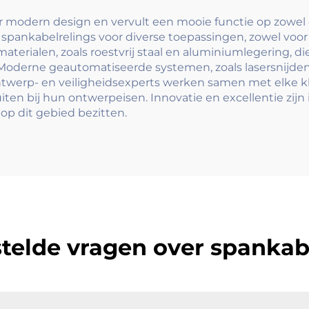
balkon en
gebouwvloer
r modern design en vervult een mooie functie op zowel 
 spankabelrelings voor diverse toepassingen, zowel voo
materialen, zoals roestvrij staal en aluminiumlegering,
oderne geautomatiseerde systemen, zoals lasersnijd
ntwerp- en veiligheidsexperts werken samen met elke k
iten bij hun ontwerpeisen. Innovatie en excellentie zi
op dit gebied bezitten.
telde vragen over spankab