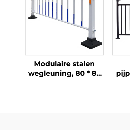
Modulaire stalen
wegleuning, 80 * 80
pij
kolom, 75
antiverblindingplaat
bal
met
snelkoppelsysteem,
t
eenvoudig te