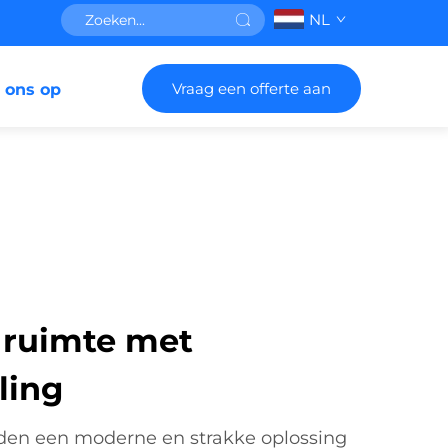
NL
Vraag een offerte aan
 ons op
 ruimte met
ling
den een moderne en strakke oplossing