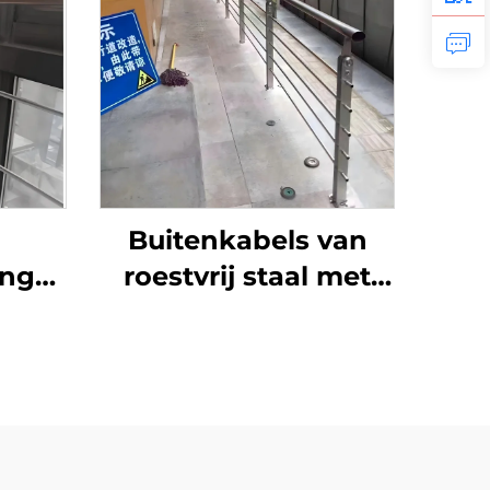
Buitenkabels van
ing
roestvrij staal met
 304
trapleuningssysteem
en
voor terras, balkon
,
en trappen met
spanners en palen
or