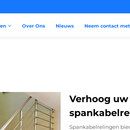
ten
Over Ons
Nieuws
Neem contact met
Verhoog uw
spankabelre
Spankabelrelingen bie