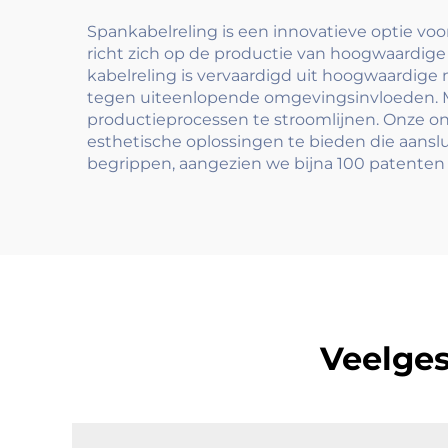
installeren en te
verplaatsen
Spankabelreling is een innovatieve optie voo
richt zich op de productie van hoogwaardige
kabelreling is vervaardigd uit hoogwaardige 
tegen uiteenlopende omgevingsinvloeden. M
productieprocessen te stroomlijnen. Onze o
esthetische oplossingen te bieden die aanslu
begrippen, aangezien we bijna 100 patenten 
Veelges