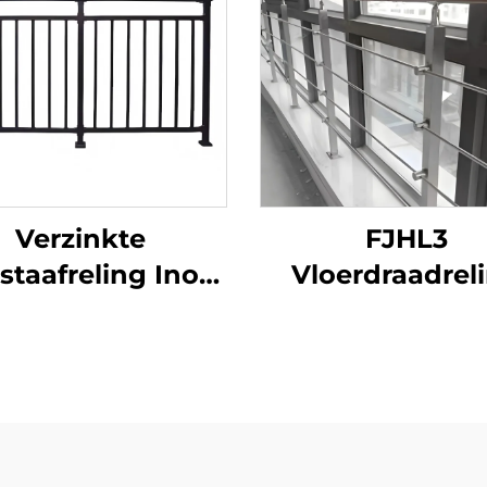
Verzinkte
FJHL3
pstaafreling Inox
Vloerdraadrel
leuning voor
kostenefficiënt
konrelingen en
roestvrijstal
leuningen
kabelleuning
raptoepassing
geborsteld
modern
afwerking vo