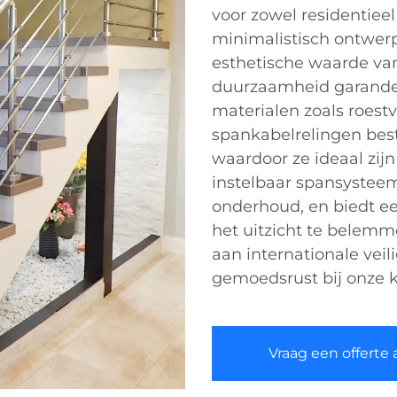
voor zowel residentiee
minimalistisch ontwer
esthetische waarde van 
duurzaamheid garande
materialen zoals roestv
spankabelrelingen best
waardoor ze ideaal zij
instelbaar spansysteem
onderhoud, en biedt een
het uitzicht te belemm
aan internationale vei
gemoedsrust bij onze k
Vraag een offerte 