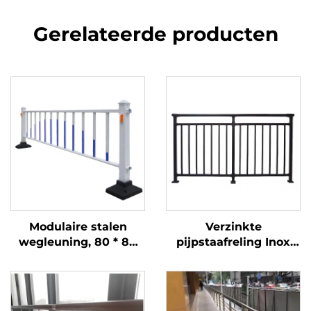
Gerelateerde producten
Modulaire stalen
Verzinkte
wegleuning, 80 * 80
pijpstaafreling Inox
kolom, 75
leuning voor
antiverblindingplaat
balkonrelingen en
met
leuningen
snelkoppelsysteem,
traptoepassing