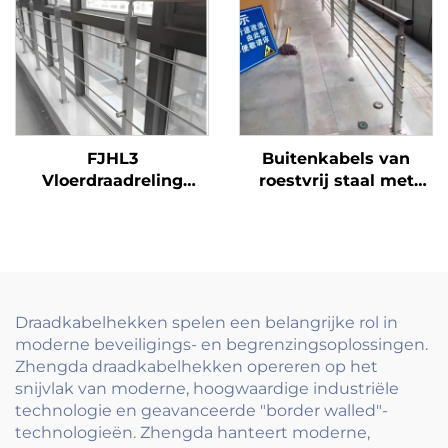
eenvoudig te
modern
installeren en te
verplaatsen
FJHL3
Buitenkabels van
Vloerdraadreling
roestvrij staal met
kostenefficiënt 304
trapleuningssysteem
roestvrijstalen
voor terras, balkon en
kabelleuning,
trappen met spanners
geborsteld afwerking
en palen
voor balkon en
gebouwvloeren
Draadkabelhekken spelen een belangrijke rol in
moderne beveiligings- en begrenzingsoplossingen.
Zhengda draadkabelhekken opereren op het
snijvlak van moderne, hoogwaardige industriële
technologie en geavanceerde "border walled"-
technologieën. Zhengda hanteert moderne,