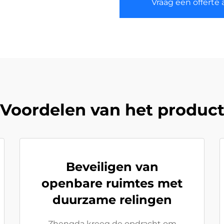
Vraag een offerte 
Voordelen van het produc
Beveiligen van
openbare ruimtes met
duurzame relingen
Zhengda kreeg de opdracht om