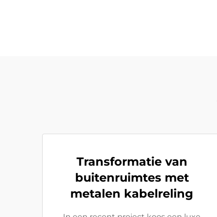
Transformatie van
buitenruimtes met
metalen kabelreling
In een recent project koos een luxe