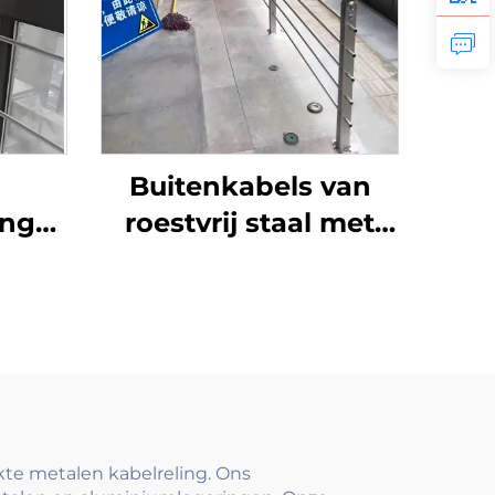
Buitenkabels van
ing
roestvrij staal met
 304
trapleuningssysteem
en
voor terras, balkon
,
en trappen met
spanners en palen
or
en
kte metalen kabelreling. Ons