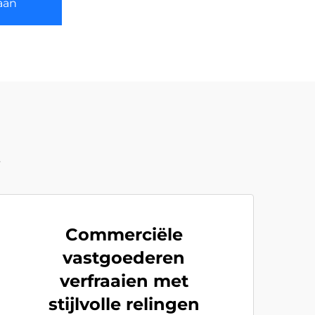
aan
t
Commerciële
vastgoederen
verfraaien met
stijlvolle relingen