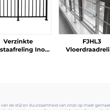
Verzinkte
FJHL3
pstaafreling Inox
Vloerdraadrel
leuning voor
kostenefficiënt
konrelingen en
roestvrijstal
leuningen
kabelleuning
raptoepassing
geborsteld
modern
afwerking vo
balkon en
gebouwvloer
d van de stijl en duurzaamheid van onze op maat gemaa