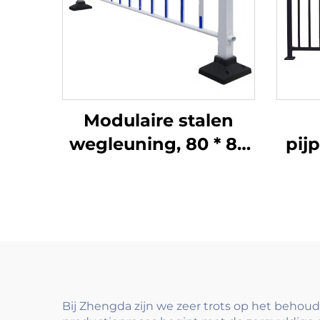
Modulaire stalen
wegleuning, 80 * 80
pij
kolom, 75
antiverblindingplaat
bal
met
snelkoppelsysteem,
t
eenvoudig te
installeren en te
verplaatsen
Bij Zhengda zijn we zeer trots op het behou