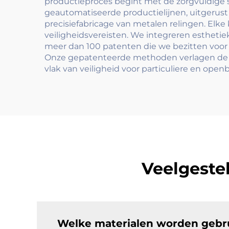
productieproces begint met de zorgvuldige s
geautomatiseerde productielijnen, uitgerus
precisiefabricage van metalen relingen. Elke
veiligheidsvereisten. We integreren esthetiek
meer dan 100 patenten die we bezitten voor i
Onze gepatenteerde methoden verlagen de in
vlak van veiligheid voor particuliere en open
Veelgeste
Welke materialen worden gebru