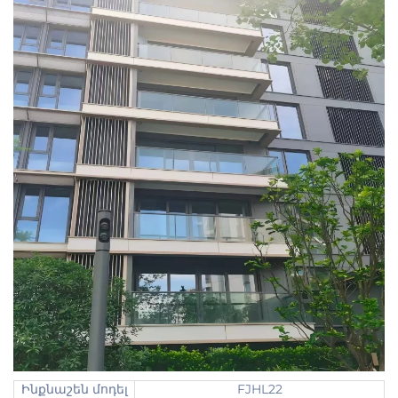
Ինքնաշեն մոդել
FJHL22