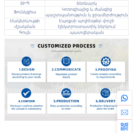
ՏԻՊ
ձեռնարկ
Կոռոզիայից և ժանգից
Ֆունկցիա
պաշտպանություն և ջրամերժություն
Մակերևույթի
Էպօքսի պոլիէսթեր փոշի
մշակման
էլեկտրոստատիկ ներկում
Գույն
պատվերական