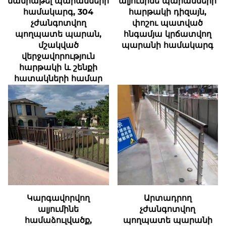
մանրաթել պարանների
ալյումինե պարանների
համակարգ, 304
հարթակի դիզայն,
չժանգոտվող
փոշու պատված
պողպատե պարան,
հնգամյա կրճատվող
մշակված
պարանի համակարգ
վերջավորություն
հարթակի և շենքի
հատակների համար
Կարգավորվող
Արտադրող
ալյումինե
չժանգոտվող
համաձուլվածք,
պողպատե պարանի