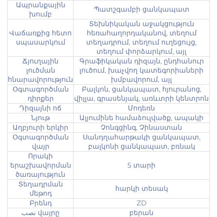
Ապրանքային
Պատշգամբի ցանկապատ
խումբ
Տեխնիկական աջակցություն
Վաճառքից հետո
հեռահաղորդականով, տեղում
սպասարկում
տեղադրում, տեղում ուղեցույց,
տեղում փորձարկում, այլ
Ճյուղային
Գրաֆիկական դիզայն, ընդհանուր
լուծման
լուծում, խաչվող կատեգորիաների
հնարավորություն
խմբավորում, այլ
Օգտագործման
Բալկոն, ցանկապատ, հյուրանոց,
դիրքեր
վիլլա, գրասենյակ, առևտրի կենտրոն
Դիզայնի ոճ
Մոդեռն
Նյութ
Ալյումինե համաձուլվածք, ապակի
Աղբյուրի երկիր
Չոնգցինգ, Չինաստան
Օգտագործման
Սանդղահարթակի ցանկապատ,
վայր
բալկոնի ցանկապատ, բռնակ
Որակի
երաշխավորման
5 տարի
ծառայություն
Տեղադրման
հարկի տեսակ
մեթոդ
Բրենդ
ZD
نصب վայրը
բերան