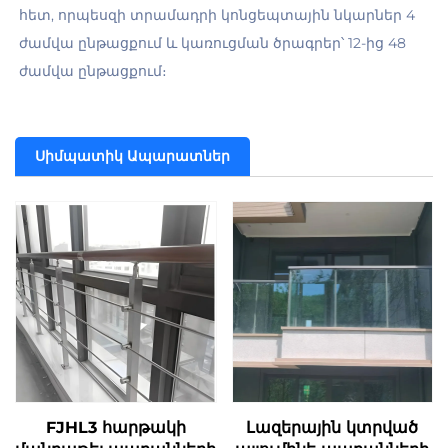
հետ, որպեսզի տրամադրի կոնցեպտային նկարներ 4 
ժամվա ընթացքում և կառուցման ծրագրեր՝ 12-ից 48 
ժամվա ընթացքում։ 
Սիմպատիկ Ապարատներ
FJHL3 հարթակի
Լազերային կտրված