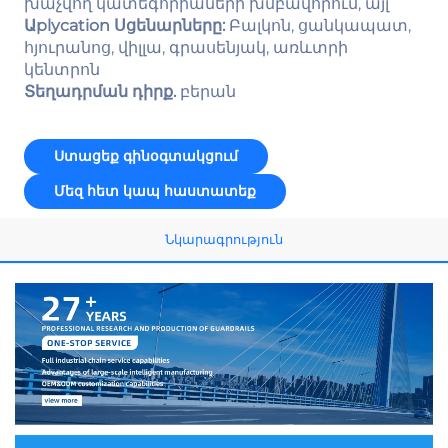
խաչվող կատեգորիաների խմբավորում, այլ
Աplycation Սցենարները:
Բալկոն, ցանկապատ,
հյուրանոց, վիլլա, գրասենյակ, առևտրի
կենտրոն
Տեղադրման դիրք.
բերան
Ստացեք գինօգտակցում
Մեզ հետ կապ հաստատեք
Նկարագրություն