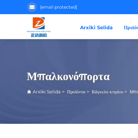
[email protected]
Arxiki Selida
Προϊό
Μπαλκονόπορτα
Arxiki Selida
>
Προϊόντα
>
Κάγκελο κτιρίου
>
Μπα