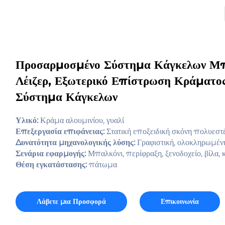
Προσαρμοσμένο Σύστημα Κάγκελων Μπ
Λέιζερ, Εξωτερικό Επίστρωση Κράματ
Σύστημα Κάγκελων
Υλικό:
Κράμα αλουμινίου, γυαλί
Επεξεργασία επιφάνειας:
Στατική εποξειδική σκόνη πολυεστ
Δυνατότητα μηχανολογικής λύσης:
Γραφιστική, ολοκληρωμένη
Σενάρια εφαρμογής:
Μπαλκόνι, περίφραξη, ξενοδοχείο, βίλα, 
Θέση εγκατάστασης:
πάτωμα
Λάβετε μια Προσφορά
Επικοινωνία