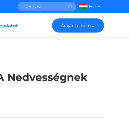
HU
Árajánlat kérése
csolatot
 A Nedvességnek