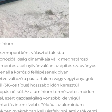
umínium
 szempontként választották ki: a
orrózióállóság dinamikája válik meghatározó
amentes acél nyilvánvalóan az építés szabványos
enáll a korrózió fellépésének olyan
etve változó a páratartalom vagy vegyi anyagok
cél (316-os típus) hosszabb időn keresztül
 kopás nélkül. Az alumínium természetes módon
él, ezért gazdaságilag vonzóbb, de végül
ntartás intenzívebb. Például az alumínium
kben gyakrabban kell újrafelvinni, ami csökkenti