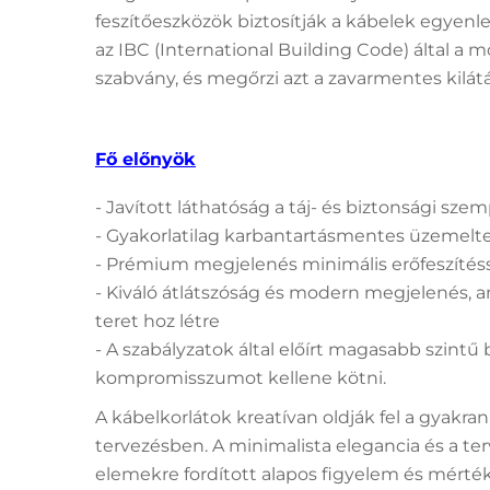
feszítőeszközök biztosítják a kábelek egyenle
az IBC (International Building Code) által a
szabvány, és megőrzi azt a zavarmentes kilátá
Fő előnyök
- Javított láthatóság a táj- és biztonsági sze
- Gyakorlatilag karbantartásmentes üzemelte
- Prémium megjelenés minimális erőfeszítéss
- Kiváló átlátszóság és modern megjelenés, a
teret hoz létre
- A szabályzatok által előírt magasabb szintű 
kompromisszumot kellene kötni.
A kábelkorlátok kreatívan oldják fel a gyakr
tervezésben. A minimalista elegancia és a terv
elemekre fordított alapos figyelem és mérték