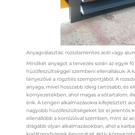
Anyagválasztás: rozsdamentes acél vagy al
Mindkét anyagot a tervezés során az egyik fő
húzófeszültséggel szembeni ellenállásuk. A k
tényezővé a rögzítés szempontjából. A rozsd
anyaga, mivel hosszabb ideig tartósabb, és ell
környezetekben, ahol magas a sótartalom, ill
érik. A tengeri alkalmazásokra kifejlesztett a
nagyobb húzófeszültségeket bír el jelentős
ellenállóbb a korrózióval szemben, mint az ac
drágább olyan alkalmazásokban, ahol a karba
korlátrendszerek bevonatait aktív környezete