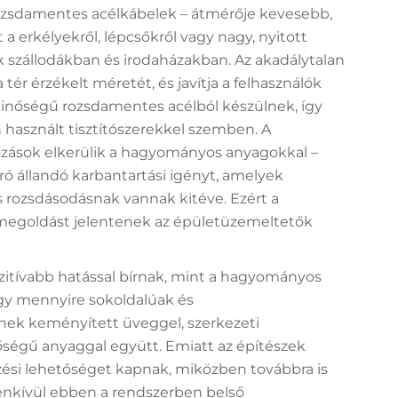
rozsdamentes acélkábelek – átmérője kevesebb,
t a erkélyekről, lépcsőkről vagy nagy, nyitott
k szállodákban és irodaházakban. Az akadálytalan
 a tér érzékelt méretét, és javítja a felhasználók
 minőségű rozsdamentes acélból készülnek, így
n használt tisztítószerekkel szemben. A
kozások elkerülik a hagyományos anyagokkal –
járó állandó karbantartási igényt, amelyek
is rozsdásodásnak vannak kitéve. Ezért a
megoldást jelentenek az épületüzemeltetők
zitívabb hatással bírnak, mint a hagyományos
ogy mennyire sokoldalúak és
ek keményített üveggel, szerkezeti
égű anyaggal együtt. Emiatt az építészek
si lehetőséget kapnak, miközben továbbra is
enkívül ebben a rendszerben belső