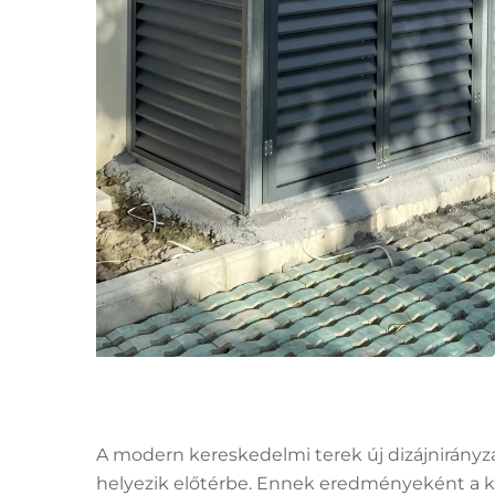
A modern kereskedelmi terek új dizájnirányza
helyezik előtérbe. Ennek eredményeként a ká