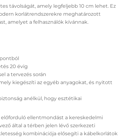
tes távolságát, amely legfeljebb 10 cm lehet. Ez
 modern korlátrendszerekre meghatározott
st, amelyet a felhasználók kívánnak.
mpontból
tés 20 évig
el a tervezés során
mely kiegészíti az egyéb anyagokat, és nyitott
biztonság anélkül, hogy esztétikai
an előforduló ellentmondást a kereskedelmi
ező által a térben jelen lévő szerkezeti
letesség kombinációja elősegíti a kábelkorlátok