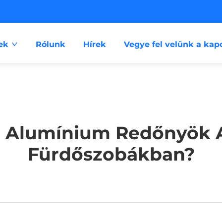
ek
Rólunk
Hírek
Vegye fel velünk a kap
Az Alumínium Redőnyök
Fürdőszobákban?