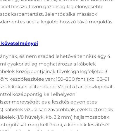
 acél hosszú távon gazdaságilag előnyösebb
tos karbantartást. Jelentős alkalmazások
ozsdamentes acél a legjobb hosszú távú megoldás.
ég követelményei
bványnak, és nem szabad lehetővé tenniük egy 4
ami gyakorlatilag meghatározza a kábelek
ábelek középpontjainak távolsága legfeljebb 3
őírt kezdőfeszítése van: 150–200 font (kb. 68–91
észülékekkel állítanak be. Végül a tartóoszlopokat
onttól középpontig kell elhelyezni
ndszer merevségét és a feszítés egyenletes
s) kábelek vizuálisan zavaróbbak, ezek biztosítják
ábelek (1/8 hüvelyk, kb. 3,2 mm) hajlamosabbak
ntegritását meg kell őrizni, a kábelek feszítését