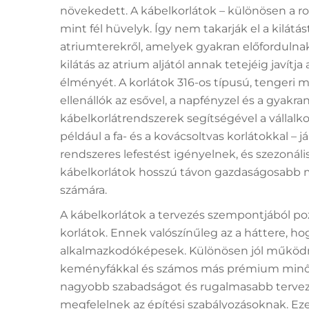
növekedett. A kábelkorlátok – különösen a 
mint fél hüvelyk. Így nem takarják el a kilátás
atriumterekről, amelyek gyakran előfordulna
kilátás az atrium aljától annak tetejéig javítja
élményét. A korlátok 316-os típusú, tengeri
ellenállók az esővel, a napfényzel és a gyakra
kábelkorlátrendszerek segítségével a vállal
például a fa- és a kovácsoltvas korlátokkal – 
rendszeres lefestést igényelnek, és szezonál
kábelkorlátok hosszú távon gazdaságosabb 
számára.
A kábelkorlátok a tervezés szempontjából po
korlátok. Ennek valószínűleg az a háttere, h
alkalmazkodóképesek. Különösen jól működn
keményfákkal és számos más prémium minős
nagyobb szabadságot és rugalmasabb tervezé
megfelelnek az építési szabályozásoknak. Ez