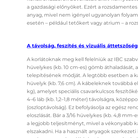
a gazdasági előnyöket. Ezért a rozsdamentes
anyag, mivel nem igényel ugyanolyan folyama
esetén – például tetőkert vagy atrium – a r
A távolság, feszítés és vizuális áttetszős
A korlátoknak meg kell felelniük az IBC sza
hüvelykes (kb. 10 cm-es) gömb áthaladását, 
telepítésének módját. A legtöbb esetben a k
hüvelyk (kb. 7,6 cm). A kábeleknek továbbá el
kg), amelyet speciális csavarkulcsos feszítők
4–6 láb (kb. 1,2–1,8 méter) távolságra, középp
(oszloptávolság). Ez befolyásolja az egész re
eloszlását. Bár a 3/16 hüvelykes (kb. 4,8 mm-e
a legjobb teljesítményt, mivel a vékonyabb k
elszakadni. Ha a használt anyagok szerkezeti i