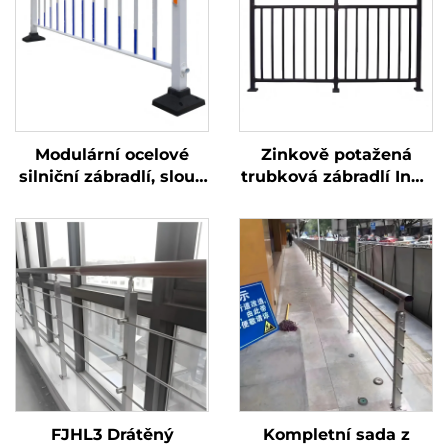
Modulární ocelové
Zinkově potažená
silniční zábradlí, sloup
trubková zábradlí Inox
80 * 80, 75 clonící
pro balkónová zábradlí
desky proti oslnění s
a madla na schodiště
rychloupínacím
moderního provedení
systémem, snadná
instalace a přemístění
FJHL3 Drátěný
Kompletní sada z