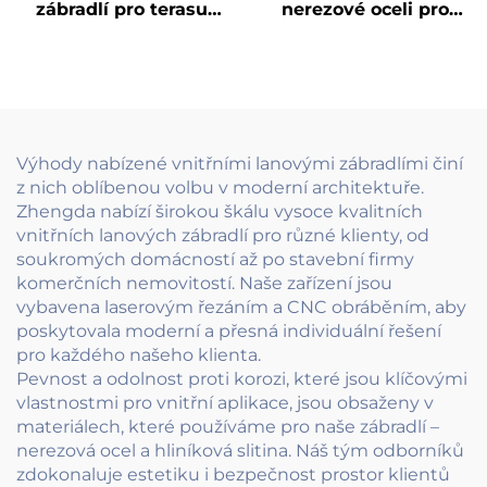
zábradlí pro terasu
nerezové oceli pro
Nákladově efektivní
venkovní lanové
kabelové zábradlí z
zábradlí s napínacími
nerezové oceli 304 s
sloupky pro terasy,
matným povrchem
schodiště a balkóny
pro balkóny a podlahy
budov
Výhody nabízené vnitřními lanovými zábradlími činí
z nich oblíbenou volbu v moderní architektuře.
Zhengda nabízí širokou škálu vysoce kvalitních
vnitřních lanových zábradlí pro různé klienty, od
soukromých domácností až po stavební firmy
komerčních nemovitostí. Naše zařízení jsou
vybavena laserovým řezáním a CNC obráběním, aby
poskytovala moderní a přesná individuální řešení
pro každého našeho klienta.
Pevnost a odolnost proti korozi, které jsou klíčovými
vlastnostmi pro vnitřní aplikace, jsou obsaženy v
materiálech, které používáme pro naše zábradlí –
nerezová ocel a hliníková slitina. Náš tým odborníků
zdokonaluje estetiku i bezpečnost prostor klientů