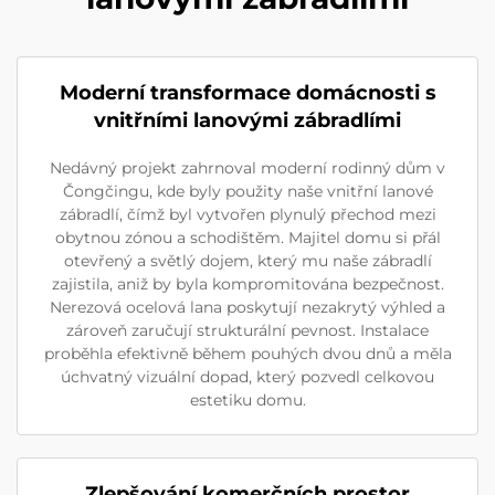
Moderní transformace domácnosti s
vnitřními lanovými zábradlími
Nedávný projekt zahrnoval moderní rodinný dům v
Čongčingu, kde byly použity naše vnitřní lanové
zábradlí, čímž byl vytvořen plynulý přechod mezi
obytnou zónou a schodištěm. Majitel domu si přál
otevřený a světlý dojem, který mu naše zábradlí
zajistila, aniž by byla kompromitována bezpečnost.
Nerezová ocelová lana poskytují nezakrytý výhled a
zároveň zaručují strukturální pevnost. Instalace
proběhla efektivně během pouhých dvou dnů a měla
úchvatný vizuální dopad, který pozvedl celkovou
estetiku domu.
Zlepšování komerčních prostor