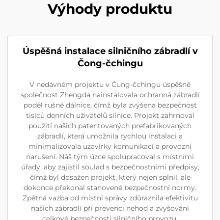
Výhody produktu
Úspěšná instalace silničního zábradlí v
Čong-čchingu
V nedávném projektu v Čung-čchingu úspěšně
společnost Zhengda nainstalovala ochranná zábradlí
podél rušné dálnice, čímž byla zvýšena bezpečnost
tisíců denních uživatelů silnice. Projekt zahrnoval
použití našich patentovaných prefabrikovaných
zábradlí, která umožnila rychlou instalaci a
minimalizovala uzavírky komunikací a provozní
narušení. Náš tým úzce spolupracoval s místními
úřady, aby zajistil soulad s bezpečnostními předpisy,
čímž byl dosažen projekt, který nejen splnil, ale
dokonce překonal stanovené bezpečnostní normy.
Zpětná vazba od místní správy zdůraznila efektivitu
našich zábradlí při prevenci nehod a zvyšování
celkové bezpečnosti silničního provozu.