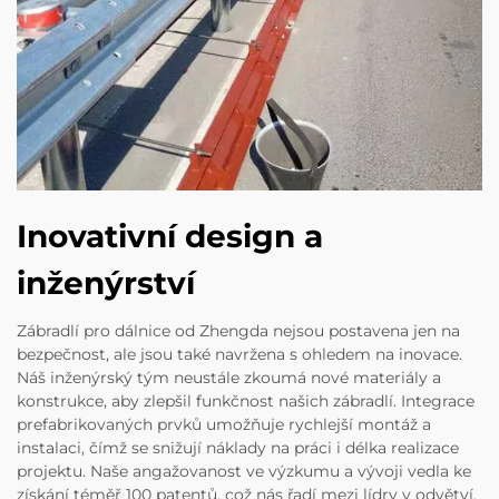
Inovativní design a
inženýrství
Zábradlí pro dálnice od Zhengda nejsou postavena jen na
bezpečnost, ale jsou také navržena s ohledem na inovace.
Náš inženýrský tým neustále zkoumá nové materiály a
konstrukce, aby zlepšil funkčnost našich zábradlí. Integrace
prefabrikovaných prvků umožňuje rychlejší montáž a
instalaci, čímž se snižují náklady na práci i délka realizace
projektu. Naše angažovanost ve výzkumu a vývoji vedla ke
získání téměř 100 patentů, což nás řadí mezi lídry v odvětví.