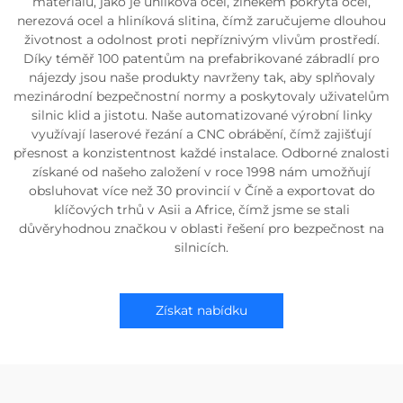
materiálů, jako je uhlíková ocel, zinekem pokrytá ocel,
nerezová ocel a hliníková slitina, čímž zaručujeme dlouhou
životnost a odolnost proti nepříznivým vlivům prostředí.
Díky téměř 100 patentům na prefabrikované zábradlí pro
nájezdy jsou naše produkty navrženy tak, aby splňovaly
mezinárodní bezpečnostní normy a poskytovaly uživatelům
silnic klid a jistotu. Naše automatizované výrobní linky
využívají laserové řezání a CNC obrábění, čímž zajišťují
přesnost a konzistentnost každé instalace. Odborné znalosti
získané od našeho založení v roce 1998 nám umožňují
obsluhovat více než 30 provincií v Číně a exportovat do
klíčových trhů v Asii a Africe, čímž jsme se stali
důvěryhodnou značkou v oblasti řešení pro bezpečnost na
silnicích.
Získat nabídku