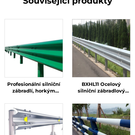
Související produkty
Profesionální silniční
BXHL11 Ocelový
zábradlí, horkým
silniční zábradlový
zinkováním odolné
profil, nárazník pro
proti nárazům, pro
ochranu silnic a
silniční povrchy,
mostů, venkovní
vyráběné ze oceli
bezpečnostní ochrana
s plastovým
materiálem