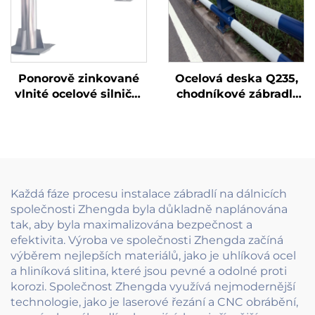
Ponorově zinkované
Ocelová deska Q235,
vlnité ocelové silniční
chodníkové zábradlí
zábradlí, délka 4320
114/89 ocelová trubka
mm, certifikováno
s protišplhovým
podle ASTM A123 pro
návrhem, ideální pro
bezpečnost silnic a
veřejné prostory a
mostů
chodníky
Každá fáze procesu instalace zábradlí na dálnicích
společnosti Zhengda byla důkladně naplánována
tak, aby byla maximalizována bezpečnost a
efektivita. Výroba ve společnosti Zhengda začíná
výběrem nejlepších materiálů, jako je uhlíková ocel
a hliníková slitina, které jsou pevné a odolné proti
korozi. Společnost Zhengda využívá nejmodernější
technologie, jako je laserové řezání a CNC obrábění,