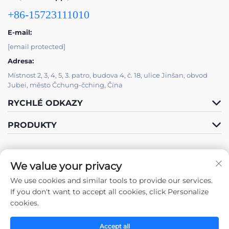
+86-15723111010
E-mail:
[email protected]
Adresa:
Místnost 2, 3, 4, 5, 3. patro, budova 4, č. 18, ulice Jinšan, obvod
Jubei, město Čchung-čching, Čína
RYCHLÉ ODKAZY
PRODUKTY
We value your privacy
We use cookies and similar tools to provide our services.
Sledujte nás
If you don't want to accept all cookies, click Personalize
cookies.
Accept all
Autorská práva © 2025 společností Chongqing Zhengda Steel