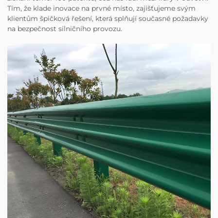
Tím, že klade inovace na prvné místo, zajišťujeme svým
klientům špičková řešení, která splňují současné požadavky
na bezpečnost silničního provozu.