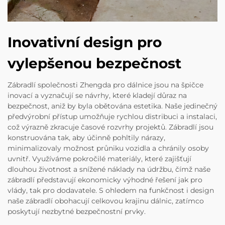
Inovativní design pro
vylepšenou bezpečnost
Zábradlí společnosti Zhengda pro dálnice jsou na špičce
inovací a vyznačují se návrhy, které kladejí důraz na
bezpečnost, aniž by byla obětována estetika. Naše jedinečný
předvýrobní přístup umožňuje rychlou distribuci a instalaci,
což výrazně zkracuje časové rozvrhy projektů. Zábradlí jsou
konstruována tak, aby účinně pohltily nárazy,
minimalizovaly možnost průniku vozidla a chránily osoby
uvnitř. Využíváme pokročilé materiály, které zajišťují
dlouhou životnost a snížené náklady na údržbu, čímž naše
zábradlí představují ekonomicky výhodné řešení jak pro
vlády, tak pro dodavatele. S ohledem na funkčnost i design
naše zábradlí obohacují celkovou krajinu dálnic, zatímco
poskytují nezbytné bezpečnostní prvky.