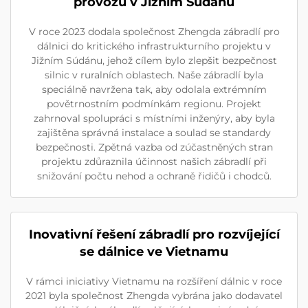
provozu v Jižním Súdánu
V roce 2023 dodala společnost Zhengda zábradlí pro
dálnici do kritického infrastrukturního projektu v
Jižním Súdánu, jehož cílem bylo zlepšit bezpečnost
silnic v ruralních oblastech. Naše zábradlí byla
speciálně navržena tak, aby odolala extrémním
povětrnostním podmínkám regionu. Projekt
zahrnoval spolupráci s místními inženýry, aby byla
zajištěna správná instalace a soulad se standardy
bezpečnosti. Zpětná vazba od zúčastněných stran
projektu zdůraznila účinnost našich zábradlí při
snižování počtu nehod a ochraně řidičů i chodců.
Inovativní řešení zábradlí pro rozvíjející
se dálnice ve Vietnamu
V rámci iniciativy Vietnamu na rozšíření dálnic v roce
2021 byla společnost Zhengda vybrána jako dodavatel