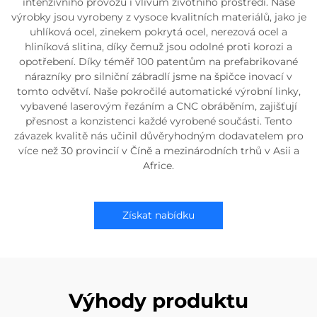
intenzivního provozu i vlivům životního prostředí. Naše
výrobky jsou vyrobeny z vysoce kvalitních materiálů, jako je
uhlíková ocel, zinekem pokrytá ocel, nerezová ocel a
hliníková slitina, díky čemuž jsou odolné proti korozi a
opotřebení. Díky téměř 100 patentům na prefabrikované
nárazníky pro silniční zábradlí jsme na špičce inovací v
tomto odvětví. Naše pokročilé automatické výrobní linky,
vybavené laserovým řezáním a CNC obráběním, zajišťují
přesnost a konzistenci každé vyrobené součásti. Tento
závazek kvalitě nás učinil důvěryhodným dodavatelem pro
více než 30 provincií v Číně a mezinárodních trhů v Asii a
Africe.
Získat nabídku
Výhody produktu