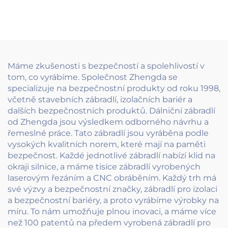
zábradlí, délka 4320
114/89 ocelová trubka
mm, certifikováno
s protišplhovým
podle ASTM A123 pro
návrhem, ideální pro
bezpečnost silnic a
veřejné prostory a
mostů
chodníky
Máme zkušenosti s bezpečností a spolehlivostí v
tom, co vyrábíme. Společnost Zhengda se
specializuje na bezpečnostní produkty od roku 1998,
včetně stavebních zábradlí, izolačních bariér a
dalších bezpečnostních produktů. Dálniční zábradlí
od Zhengda jsou výsledkem odborného návrhu a
řemeslné práce. Tato zábradlí jsou vyráběna podle
vysokých kvalitních norem, které mají na paměti
bezpečnost. Každé jednotlivé zábradlí nabízí klid na
okraji silnice, a máme tisíce zábradlí vyrobených
laserovým řezáním a CNC obráběním. Každý trh má
své výzvy a bezpečnostní značky, zábradlí pro izolaci
a bezpečnostní bariéry, a proto vyrábíme výrobky na
míru. To nám umožňuje plnou inovaci, a máme více
než 100 patentů na předem vyrobená zábradlí pro