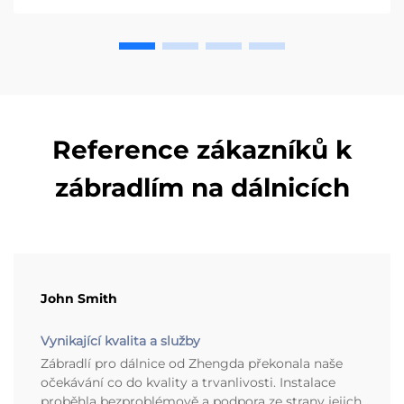
Reference zákazníků k
zábradlím na dálnicích
John Smith
Vynikající kvalita a služby
Zábradlí pro dálnice od Zhengda překonala naše
očekávání co do kvality a trvanlivosti. Instalace
proběhla bezproblémově a podpora ze strany jejich