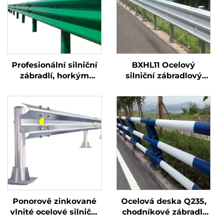
Profesionální silniční
BXHL11 Ocelový
zábradlí, horkým
silniční zábradlový
zinkováním odolné
profil, nárazník pro
proti nárazům, pro
ochranu silnic a
silniční povrchy,
mostů, venkovní
vyráběné ze oceli
bezpečnostní ochrana
s plastovým
materiálem
Ponorově zinkované
Ocelová deska Q235,
vlnité ocelové silniční
chodníkové zábradlí