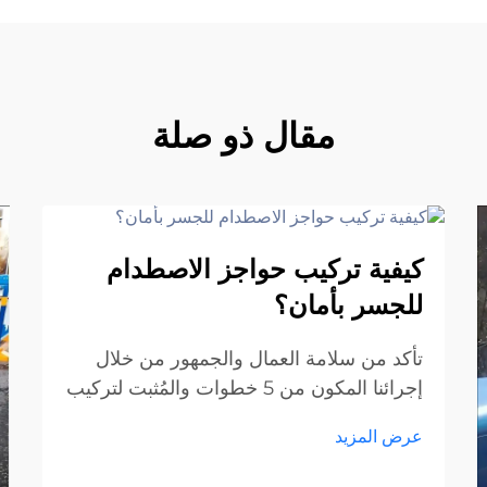
مقال ذو صلة
17
كيفية تركيب حواجز الاصطدام
Nov
للجسر بأمان؟
تأكد من سلامة العمال والجمهور من خلال
إجرائنا المكون من 5 خطوات والمُثبت لتركيب
حواجز الاصطدام على الجسر. تجنب المخاطر
عرض المزيد
الشائعة وقضايا الامتثال. قم بتنزيل قائمة
التحقق من السلامة الآن.