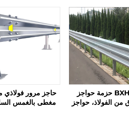
BXHL11 حزمة حواجز
حاجز مرور فولاذي 
 من الفولاذ، حواجز
مغطى بالغمس السا
ن خارجية مع مواد
بطول 4320 مم
يكية لحماية السلامة
وفقًا لمعايير 