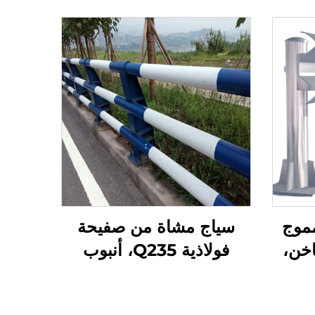
مموج
سياج مشاة من صفيحة
خن،
فولاذية Q235، أنبوب
، معتمد
فولاذي 114/89 مع تصميم
ASTM A123
مضاد للتسلق، مناسب