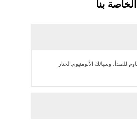
لخاصة بنا
وم للصدأ، وسبائك الألومنيوم. تُختار