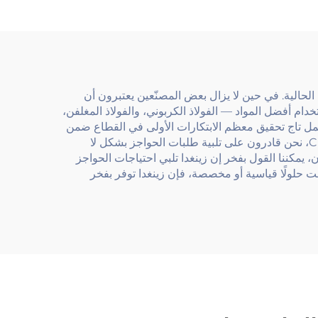
سور
للمساحات العامة والأرصفة
 الحالية. في حين لا يزال بعض المصنّعين يعتبرون أن
دام أفضل المواد — الفولاذ الكربوني، والفولاذ المغلفن،
 ونحمل تاج تحقيق معظم الابتكارات الأولى في القطاع ضمن
مجال الحواجز الوقائية الجاهزة الذي يبدو أقل ابتكارًا. وبفضل خطوط الإنتاج الآلية الأكثر تقدمًا التي تعتمد على تقنيات الليزر وCNC، نحن قادرون على تلبية طلبات الحواجز بشكل لا
وجنوب السودان، يمكننا القول بفخر إن زينغدا تلبي احتياجات الحواجز
انت حلولًا قياسية أو مخصصة، فإن زينغدا توفر بفخر