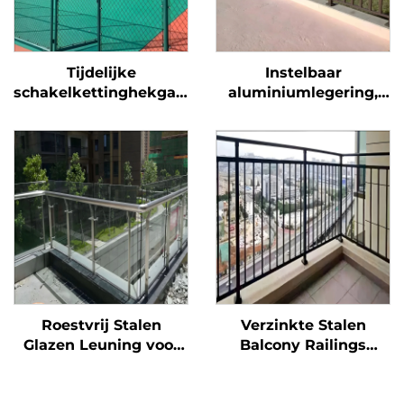
Tijdelijke
Instelbaar
schakelkettinghekgaten
aluminiumlegering,
met automatisch
verzinkte buis glazen
sluitende hekpoort en
kraan balkonleuning
gegalvaniseerde
vloer bevestigd
stalen hekpalen voor
frameleuning clamp
veiligheid op
leunrail systeem
bouwlocaties
Roestvrij Stalen
Verzinkte Stalen
Glazen Leuning voor
Balcony Railings
Moderne Huizen -
Buiten -
Duidelijke Balcony
Corrosiebestendig &