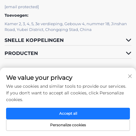
[email protected]
Toevoegen:
Kamer 2, 3, 4, 5, 3e verdieping, Gebouw 4, nummer 18, Jinshan
Road, Yubei District, Chongqing Stad, China
SNELLE KOPPELINGEN
PRODUCTEN
We value your privacy
We use cookies and similar tools to provide our services.
Volg ons
If you don't want to accept all cookies, click Personalize
cookies.
Accept all
Auteursrecht © 2025 door Chongqing Zhengda Staalconstructies Co.,
Ltd. -
Privacybeleid
Personalize cookies
Startpagina
Producten
Neem contact op
BOVENKANT