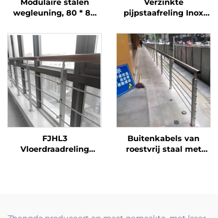
Modulaire stalen
Verzinkte
wegleuning, 80 * 80
pijpstaafreling Inox
kolom, 75
leuning voor
antiverblindingplaat
balkonrelingen en
met
leuningen
snelkoppelsysteem,
traptoepassing
eenvoudig te
modern
installeren en te
verplaatsen
FJHL3
Buitenkabels van
Vloerdraadreling
roestvrij staal met
kostenefficiënt 304
trapleuningssysteem
roestvrijstalen
voor terras, balkon en
kabelleuning,
trappen met spanners
geborsteld afwerking
en palen
voor balkon en
gebouwvloeren