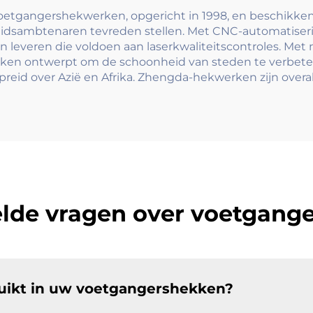
 voetgangershekwerken, opgericht in 1998, en beschikken
eidsambtenaren tevreden stellen. Met CNC-automatiseri
leveren die voldoen aan laserkwaliteitscontroles. Met 
erken ontwerpt om de schoonheid van steden te verbete
preid over Azië en Afrika. Zhengda-hekwerken zijn overal
elde vragen over voetgang
uikt in uw voetgangershekken?