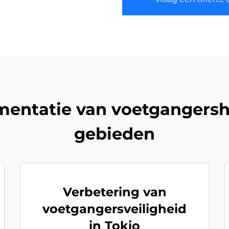
mentatie van voetgangershe
gebieden
Verbetering van
voetgangersveiligheid
in Tokio