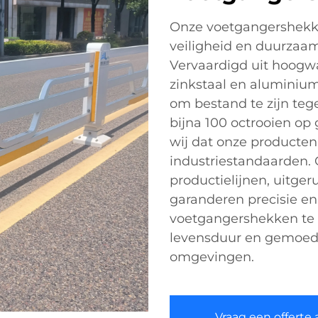
Onze voetgangershekk
veiligheid en duurzaam
Vervaardigd uit hoogwa
zinkstaal en aluminiu
om bestand te zijn te
bijna 100 octrooien op
wij dat onze producte
industriestandaarden.
productielijnen, uitge
garanderen precisie e
voetgangershekken te ki
levensduur en gemoedsr
omgevingen.
Vraag een offerte 