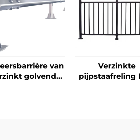
eersbarrière van
Verzinkte
rzinkt golvend
pijpstaafreling 
taal, 4320 mm
leuning voo
ngte ASTM A123
balkonrelinge
ertificeerd voor
leuningen
igheid op wegen
traptoepassi
en bruggen
modern