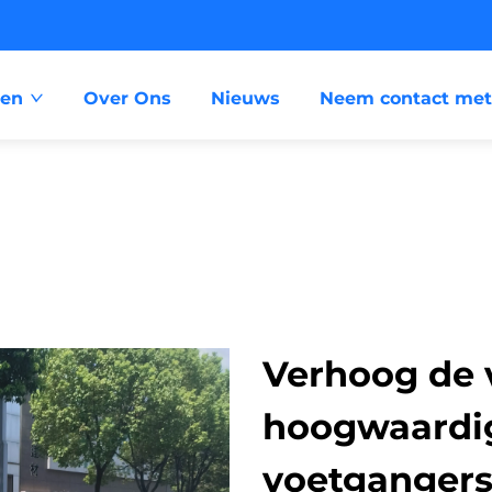
ten
Over Ons
Nieuws
Neem contact met
Verhoog de 
hoogwaardi
voetganger