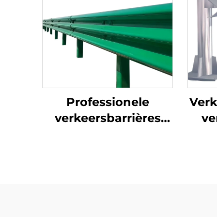
Professionele
Verk
verkeersbarrières
ve
voor snelwegen,
s
verzinkte
le
botsingsbeschotrailsen
gec
voor wegen,
veil
oppervlaktebehandeling
van staal