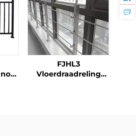
FJHL3
Inox
Vloerdraadreling
r
kostenefficiënt 304
n en
roestvrijstalen
kabelleuning,
ng
geborsteld
afwerking voor
balkon en