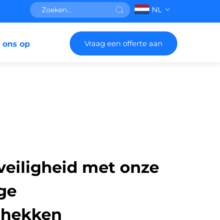
NL
Vraag een offerte aan
 ons op
veiligheid met onze
ge
shekken