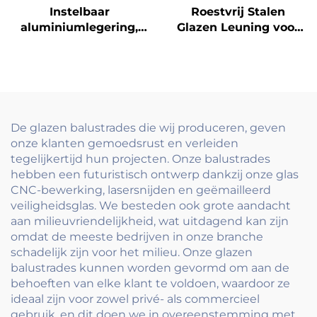
Instelbaar
Roestvrij Stalen
aluminiumlegering,
Glazen Leuning voor
verzinkte buis glazen
Moderne Huizen -
kraan balkonleuning
Duidelijke Balcony
vloer bevestigd
Railings met
frameleuning clamp
Minimalistische Paal &
leunrail systeem
Handgreep
De glazen balustrades die wij produceren, geven
onze klanten gemoedsrust en verleiden
tegelijkertijd hun projecten. Onze balustrades
hebben een futuristisch ontwerp dankzij onze glas
CNC-bewerking, lasersnijden en geëmailleerd
veiligheidsglas. We besteden ook grote aandacht
aan milieuvriendelijkheid, wat uitdagend kan zijn
omdat de meeste bedrijven in onze branche
schadelijk zijn voor het milieu. Onze glazen
balustrades kunnen worden gevormd om aan de
behoeften van elke klant te voldoen, waardoor ze
ideaal zijn voor zowel privé- als commercieel
gebruik, en dit doen we in overeenstemming met