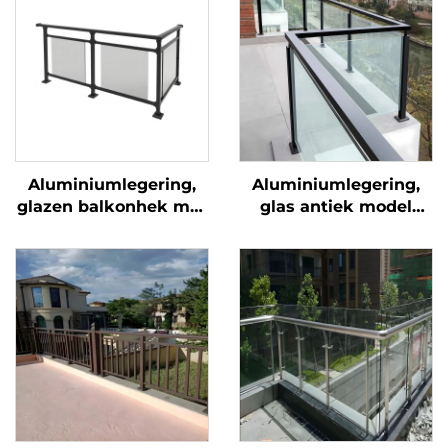
Aluminiumlegering,
Aluminiumlegering,
glazen balkonhek met
glas antiek model
vouwontwerp voor
buitenterrasleuning,
buiten, inclusief
gebogen ontwerp met
privacy-scherm voor
kruldetails voor villa
veiligheid op villa
hekwerk
terras