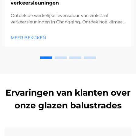
verkeersleuningen
Ontdek de werkelijke levensduur van zinkstaal
verkeersleuningen in Chongqing. Ontdek hoe klimaat,
onderhoud en kwaliteit de duurzaamheid
beïnvloeden. Ontvang expertinformatie van Rongkai
MEER BEKIJKEN
over het verlengen van de levensduur en het verlagen
van vervangingskosten. Vraag vandaag nog een
consultatie aan.
Ervaringen van klanten over
onze glazen balustrades