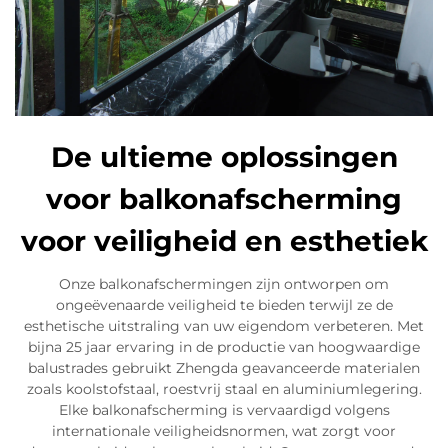
De ultieme oplossingen
voor balkonafscherming
voor veiligheid en esthetiek
Onze balkonafschermingen zijn ontworpen om
ongeëvenaarde veiligheid te bieden terwijl ze de
esthetische uitstraling van uw eigendom verbeteren. Met
bijna 25 jaar ervaring in de productie van hoogwaardige
balustrades gebruikt Zhengda geavanceerde materialen
zoals koolstofstaal, roestvrij staal en aluminiumlegering.
Elke balkonafscherming is vervaardigd volgens
internationale veiligheidsnormen, wat zorgt voor