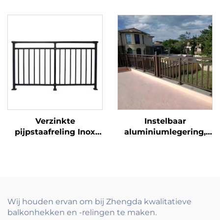
vouwontwerp voor
met poedercoating,
buiten, inclusief
vouwbaar systeem
privacy-scherm voor
voor buiten
veiligheid op villa
terras
Verzinkte
Instelbaar
pijpstaafreling Inox
aluminiumlegering,
leuning voor
verzinkte buis glazen
balkonrelingen en
kraan balkonleuning
leuningen
vloer bevestigd
traptoepassing
frameleuning clamp
modern
leunrail systeem
Wij houden ervan om bij Zhengda kwalitatieve
balkonhekken en -relingen te maken.