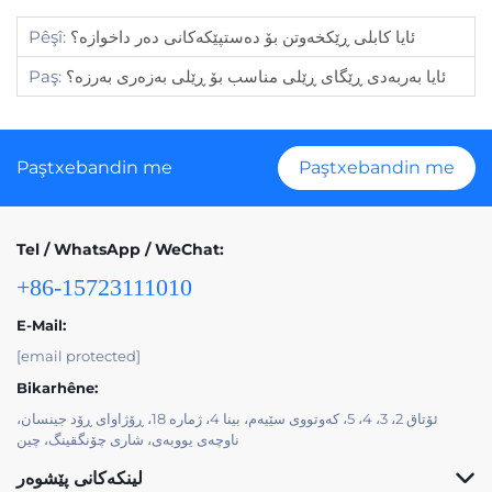
ئایا کابلی ڕێکخەوتن بۆ دەستپێکەکانی دەر داخوازە؟
Pêşî:
ئایا بەربەدی ڕێگای ڕێلی مناسب بۆ ڕێلی بەزەری بەرزە؟
Paş:
Paştxebandin me
Paştxebandin me
Tel / WhatsApp / WeChat:
+86-15723111010
E-Mail:
[email protected]
Bikarhêne:
ئۆتاق 2، 3، 4، 5، کەوتووی سێیەم، بینا 4، ژمارە 18، ڕۆژاوای ڕۆد جینسان،
ناوچەی یووبەی، شاری چۆنگقینگ، چین
لینکەکانی پێشوەر