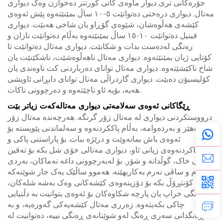
جۆرەکانی تری دیوار ماوەی کاتی کورتتر دەخوازن وەک دیواری
مەتال. دیواری درەختی دەتوانێت ٥-١٠ ساڵ بمێنێتەوە پێش ئەوەی
کێشەی هەڵوەشان، شێوەی گۆڕاو یان شاخی هەبێت. دیواری
فینیل دەتوانێت ١٠-١٥ ساڵ بمێنێتەوە بەڵام دەتوانێت نازان و
رەنگی لەدەست بدات و شکابێت. دیواری مەتال دەتوانێت تا
کۆتایی ژیان بمێنێتەوە. دیواری مەتال ناهەڵوەشێت، ناشکێنێت یان
شاخ ناکێشێتەوە. دیواری مەتال توانای دەرباردنی کت ناوەندی یان
کۆلیسیۆن دەبێت. دیواری گاردراڵی مەتال توانای دابڕانی ئاویشی
هەیە، بۆیە ئاو ناچێتەوە و دەرچوونی ناکات.
ڕێگاکانی ئەوەی سەلامەتی دیواری مەتالەکەت زیاتر بێت
درووستکردنی دیواری لە مەتال زۆر گرنگە. هەرچەندە مەتال زۆر
بەهێز و بەردەوامە، بەڵام پاککردنەوە و سەلماندنی پێویستە بۆ
ئەوەی باش بمانەوێت و درێژە ببات. بۆ پاراستنی پاکی و
چاکردنەوەی زیانی ئاو، دیواری مەتالی خۆی شل بکە بۆ تەقین
کردنی خاک، گوڵدانە و شۆر. بۆ لەبەرچوونی داغە نەماکان، بەردی
نەرم و ساڤی نەرم بەکاربهێنه. هەموو ساڵێک یەک جار شوێنەکە
کۆنتڕۆڵ بکە بۆ دۆزینەوەی کێشەکانی وەک بەشە شلەکان،
ڕەنگی خراپ یان پارچە شکاوەکان بۆ ئەوەی بتوانیت بە دڵنیایی
چاکی بکەیتەوە. زەرری مەتال کێشەیەکی گەورەیە، و بە
ڕەنگدانی سەری ڕەنگ لەو شوێنانەی ڕەنگی نییە، دەتوانیت لە