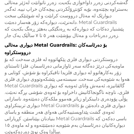
گەشەکردنی زەرر داواخوازی بکەیت. زەرر ناتوانێت لەژێر مەتالی
بەستراوە بچێتەوە، بۆیە کۆنتڕۆڵکردنی پیچەکان خراپ نییە. ئەگەر
دیوارێک لە مەتال درووست کرابێت و لە شوێنێکی سخت
دانەنرێت، دیوارەکە زۆر هەسار دەبێت. Metal Guardrails
پێشنیار دەکات کە دیوارەکە بە ڕەنگێکی بەهێز ڕەنگ بکەیت کە
زەرر دەرناخات و مەتال بپۆشێت هەر ٥ تا ٧ ساڵێک یەک جار.
دیواری مەتالی Metal Guardrails: بۆ دەرئاسەکان
درووستکراوە
دروستکردنی دیواری فلزی پێکهاتووە لە فلزی سەخت کە بۆ
ماوەیەکی درێژ دەگاتە سەر ئاوازمانی دەرئاسمان. فلزا ئاستنای
زۆر بەکارهاتوو لە دیواری فلزیدا تاقیکراوە بۆ شۆش، کوتایی و
هەوا بە شێوەیەکی سەخت. سیستەمی پێشکەوتووی دیواری فلزی
Metal Guardrails گالڤانیزە، ئەمەش واتای ئەوەیە کە دیواری
فلزی، ناوچە ناگونجاکانیش داخراوە بۆ ئەوەی شۆشی بڕگە نەبێت.
پۆڵی پۆودەری دابینکراو زیاتر هەموو ملکەکان دەبێتەوە. ناسازانی
دیواری تربینکراوی Metal Guardrails دیواری فلزی دادەنێن بۆ
ئەوەی گشت پێداویستییەکانی هەوای هەر منطقە و یاسای
بنیادنان بپێناسێن. کڕیارانی Metal Guardrails باسی دەکەن کە
دیوارەکانیان دەرئاسمان بەم شێوەیە دەمێنێتەوە و لە ماوەی ١٥
ساڵدا وەک نوێ دەردەکەوێت.