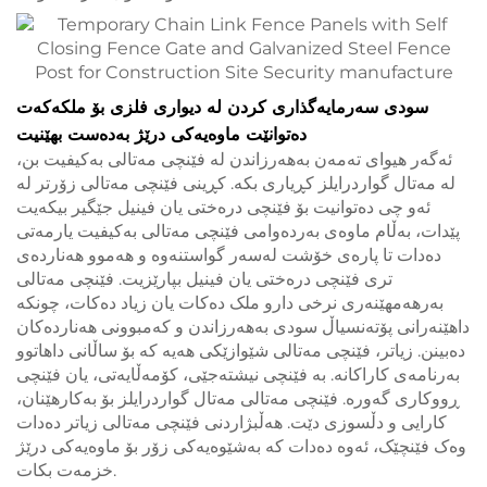
سودی سەرمایەگذاری کردن لە دیواری فلزی بۆ ملکەکەت
دەتوانێت ماوەیەکی درێژ بەدەست بهێنیت
ئەگەر هیوای تەمەن بەهەرزاندن لە فێنچی مەتالی بەکیفیت بن،
لە مەتال گواردرایلز کڕیاری بکە. کڕینی فێنچی مەتالی زۆرتر لە
ئەو چی دەتوانیت بۆ فێنچی درەختی یان فینیل جێگیر بیکەیت
پێدات، بەڵام ماوەی بەردەوامی فێنچی مەتالی بەکیفیت یارمەتی
دەدات تا پارەی خۆشت لەسەر گواستنەوە و هەموو هەناردەی
تری فێنچی درەختی یان فینیل بپارێزیت. فێنچی مەتالی
بەرهەمهێنەری نرخی دارو ملک دەکات یان زیاد دەکات، چونکە
داھێنەرانی پۆتەنسیاڵ سودی بەهەرزاندن و کەمبوونی هەناردەکان
دەبینن. زیاتر، فێنچی مەتالی شێوازێکی هەیە کە بۆ ساڵانی داهاتوو
بەرنامەی کاراکانە. بە فێنچی نیشتەجێی، کۆمەڵایەتی، یان فێنچی
ڕووکاری گەورە. فێنچی مەتالی مەتال گواردرایلز بۆ بەکارهێنان،
کارایی و دڵسوزی دێت. هەڵبژاردنی فێنچی مەتالی زیاتر دەدات
وەک فێنچێک، ئەوە دەدات کە بەشێوەیەکی زۆر بۆ ماوەیەکی درێژ
خزمەت بکات.