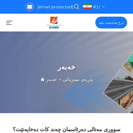
KU
[email protected]
نرخ بەدەست بێنە
خەبەر
پەڕەی سەرەکی
>
خەبەر
سووری مەتالی دەرئاسمان چەند کات دەخایەنێت؟