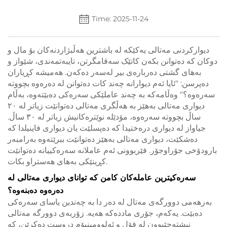
Time: 2025-11-24
دیوارکردنی مەتالی یەکێکە لە باشترین هەڵبژاردنەکان بۆ مال و
دوکان کە دەتوانن بکەن کاتێک سەقامگرتن، تایبەتمەندی، شێواز و
بەهای گشتی دەربارەی بیر لەسەر دەکەن. هەمیشە کڕیاران
دەپرسن: "ئایا ئەم دیوارانە چەند کات دەتوانن لە دەرەوە بچووتە
سەرەوە؟" وەڵامەکە بە چەند عاملێکی سەرەکی دەبێتەوە، بەڵام
دیواری مەتالی بەهێز بە ھەڵگری مەتالی دەتوانێت زیاتر لە ٢٠
ساڵ بچووتە سەرەوە، مۆدێلە نوێترەکانیش زیاتر لە ٣٠ ساڵ.
جیاواز لە دیواری درەختیدا کە دەپسلێت یان دیواری فاینیلدا کە
دەشکێت، دیواری مەتالی بەهێز دەتوانێت ببرێتەوە بەرامبەر
بارودۆخی جۆراوجۆر. فێربوونی ئەم عاملانە سەرەکییانە دەتوانێت
کڕینێکی بەهای هەستراو بکات.
سەرەکیترین عاملەکان کامن کە توانای دیواری مەتالی لە
دەرەوە دەبنەوە؟
بەرهەمی دوورگەی مەتال لە دەر دا بە چەندین یاسای سەرەکی
دەبێت. یەکەم، جۆری ماددەکە هەیە. زۆربەی دوورگە مەتالی
نیشتەجێبوون لە فۆل و ئەلوومینیۆم دروست دەکرێن، کە