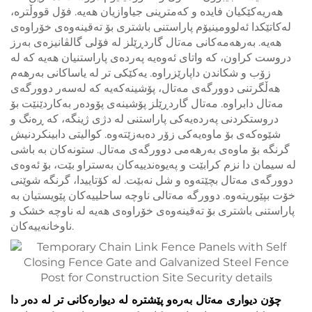
هەریەکێکیان فایدە و کەمترینی جیاوازیان هەیە. فۆل قووڵترە،
لەکاتێکدا ئەلوومینیۆم پاراستنی باشتری بۆ تەقینەوەی خۆراوەی
هەیە. بەرهەمەکانی مەتال گاردڕێلز لە فۆلی گالڤانیزەی بەرز
دروست کراون، کە واتای ئەوەیە پەردەی پاراستنیان هەیە کە لە
زۆب و شکاندن داپارێزراوە. یەکێکی تر لە یاساکانی بەرهەم
هەڵگرتنی دوورگەی مەتال، پۆشینەکەیە کە لەسەر دوورگەی
مەتال دابراوە. مەتال گاردڕێلز پۆشینەی پۆودەر بەکاردێنێت بۆ
دروستکردنی پەردەیەکی پاراستنی لە دژی ژینگە، کە ڕەنگ و
شێوەکەی بۆ ماوەیەکی زۆر دەبەزێتەوه. کوالیتی دابینکردنیش
گرنگە بۆ ماوەی بەرهەمی دوورگەی مەتال. ستونەکان بە باشی
لە سیمان دا نزم کرابێت و پەیوەندییەکان بەستراو بێت، بۆ ئەوەی
دوورگەی مەتال بچێتەوە و شل نەبێت. لە کۆتاییدا، گرنگە شوێنی
خۆت بپێوریتەوه. دوورگە مەتالی ناوچە ساحلییەکان پێویستیان بە
پاراستنی باشتری بۆ تەقینەوەی خۆراوەی هەیە لە ناوچە خشک و
ناوخانەییەکان.
چۆن دیواری مەتال بەرەو پێشترە لە دیوارەکانی تر لە دەر دا