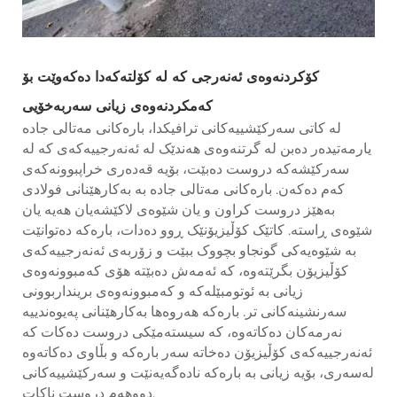
کۆکردنەوەی ئەنەرجی کە لە کۆلتەکەدا دەکەوێت بۆ
کەمکردنەوەی زیانی سەربەخۆیی
لە کاتی سەرکێشییەکانی ترافیکدا، بارەکانی مەتالی جادە
یارمەتیدەر دەبن لە گرتنەوەی هەندێک لە ئەنەرجییەکەی کە لە
سەرکێشەکە دروست دەبێت، بۆیە قەدەری خراپبوونەکەی
کەم دەکەن. بارەکانی مەتالی جادە بە بەکارهێنانی فولادی
بەهێز دروست کراون و یان شێوەی لاکێشەیان هەیە یان
شێوەی ڕاستە. کاتێک کۆڵیزیۆنێک ڕوو دەدات، بارەکە دەتوانێت
بە شێوەیەکی گونجاو بچووک ببێت و زۆربەی ئەنەرجییەکەی
کۆڵیزیۆن بگرێتەوە، کە ئەمەش دەبێتە هۆی کەمبوونەوەی
زیانی بە ئوتومبێلەکە و کەمبوونەوەی برینداربوونی
سەرنشینەکانی تر. بارەکە هەروەها بەکارهێنانی پەیوەندییە
نەرمەکان دەکاتەوە، کە سیستەمێکی دروست دەکات کە
ئەنەرجییەکەی کۆڵیزیۆن دەخاتە سەر بارەکە و بڵاوی دەکاتەوە
لەسەری، بۆیە زیانی بە بارەکە نادەگەیەنێت و سەرکێشییەکانی
دووهەم دروست ناکات.