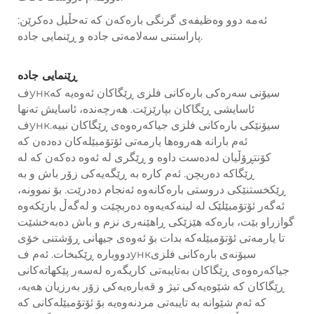
ئەمە دوو وەظیفەی گرنگی بارەکەن کە تەحڵیل دەکرێن:
پاراستنی سەلامەتی جادە و ڕێنمایی جادە.
ڕێنمایی جادە
فункسیۆنی سەرەکی بارەکانی فلزی ڕێگاکان ئەوەیە کە
ئاسایشی ڕێگاکان بپارێزێت. هەرچەندە، ئاسایش تەنها
فункسیۆنێکی بارەکانی فلزی جیاکەرەوەی ڕێگاکان نییە.
ئەم بارانە هەروەها یارمەتی ئۆتۆمبێلەکان دەدەن کە
کۆنتڕۆڵیان لەدەست داوە و ڕێگری لە ئەوە دەکەن کە لە
ڕێگاکە دەربچن. ئەم کارە بە ڕێگەیەکی زۆر باش و بە
ڕێکخستنێکی دروستی بارەکانەوە ئەنجام دەدرێت. بۆ نموونە،
ئەگەر ئۆتۆمبێلێک لە لینەکەیەوە دەربچێت و لەگەڵ بارێکەوە
گوازراو بێت، بارەکە هێزێکی ڕاهێنەری نزم و باش دەبەخشێت
تا یارمەتی ئۆتۆمبێلەکە بدات بۆ ئەوەی جیهانی ڕۆشتنی خۆی
دووبارە ڕێکبخات. ئەم فункسیۆنەی بارەکانی فلزی
جیاکەرەوەی ڕێگاکان بەتایبەتی کاریگەرە لەسەر پێکهاتەکانی
ڕێگاکان کە شێوەیەکی تیژ و قەبارەیەکی زۆر بەرزیان هەیە،
کە ئەم شێوانە بە تایبەتی مردنەوەیە بۆ ئۆتۆمبێلەکانی کە