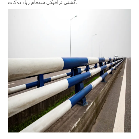
گشتی ترافیکی شەقام زیاد دەکات.