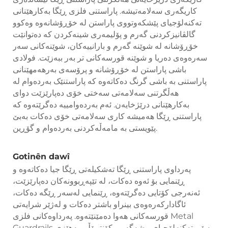
کاریگەری سەلامەتیشە. پاراستنی فلزی ڕێگا بەکارهێنانی
تەکنەلۆجیای پێشکەوتووی پاراستن لە خۆڕۆشانەوە وەکوو
گالڤانیزکردنی گەرم و پۆلیمەری شینەکردن کە دەتوانێت
خۆڕۆشانە لە شوێنە گەرم و بارانییەکان، شوێنەکانی سەر
سەرەوەی دەریا و شوێنە قورسەکانی تر بەر ببەزێت. فولادی
باشی پاراستن لە خۆڕۆشانە و پرۆسەی بەرھەمھێنانی
پاراستنی بە باشی گرنگ دەکاتەوە کە پاراستنێک بەردەوام لە
هەڵگرتنی سەلامەتی سەختی خۆی دەپارێزێت دوای
بەکارھێنانی درێژخایەن. ئەم بەردەوامییە دەگرێتەوە کە
پاراستنی ڕێگا ھەمیشە کاری سەلامەتی خۆی دەکات بەبێ
پێویستی بە مامەڵەکردنی بەردەوام و گۆڕین.
Gotinên dawî
پەرداوی پاراستنی ڕێگا تەشکیلەتی ڕێگا جیا دەکاتەوە و
ڕێنمایی بۆ ئەوە دەکات، لە تێپەڕبوونەکان دەپارێزێت،
ئەنەرجی کۆتایی دەگرێتەوە، ڕێنمایی لەسەر ڕێگە دەکات،
ئاگادارکەرەوەی بینراو باشتر دەکات و لەژێر شرایەتی
قورسەکانی هەوا دەمێنێتەوە. پەرداوەکانی فلزی Metal
Guardrails بەپێی تەکنەلۆجیای پیشەگەر و کۆنتڕۆڵی بەهێزی