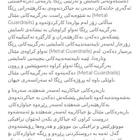
دەستکەوتەنی ئاسایش و تەرتیبی ڕێگا. یارمەتی دەرنەخستنی
ئەگەری حادثەکان دەدەن بە جیاکردنەوەی بەکارهێنەرانی ڕێگا
بە شێوەیەکی ڕاست. بەرگرییەکانی مێتال (Metal
Guardrails) ساڵانی زۆر لەم بوارەدا کارکردۆتەوە و
بەرگرییەکانی ڕێگا تەواو کراوەیان بە نیشانەی ئاسایش
پێشکەش دەکەن. بەکارهێنەران و کارگێرە تەکنیکییەکان
زۆرجار لەسەر تایبەتمەندییەکانی ئاسایشی بەرگرییەکانی ڕێگا
تەواو کراوەی مێتال (Metal Guardrails) پرسیار دەکەن. لەم
وتارەدا، ئێمە تایبەتمەندییەکانی بنچینەیی ئاسایشی
بەرگرییەکانی ڕێگا تەواو کراوە دەسوپێشین و ڕوون
دەکەینەوە کە بەرگرییەکانی مێتال (Metal Guardrails)
ناوێکی باوە لە پڕۆژەکانی ڕێگا لە سەرانسەری جیهان.
باریەرەکانی جیاکارییە لەسەر شەهێدە، سەرەتا و
بەشەوەندەیەکەوە ئاسایش پێشکەش دەکەن بە جیاکردنەوەی
بەکارهێنەرانی شەهێدە لەسەر ڕێڕەوە جیاوازەکان.
باریەرەکانی مێتال بۆ جیاکارییە لەسەر شەهێدە بۆ ئەمەشەوە
دروست کراون کە جیاکاری بکەن لەنێوان ترافیکی
مووتۆرلێش و ترافیکی بێ مووتۆر و هەروەها ڕۆیشتنەوەی
گەل. ئەمە بە دروستکردنی ڕێڕەو و ڕێگە جیاوازەکان بۆ