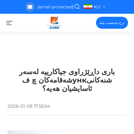
KU
[email protected]
نرخ بەدەست بێنە
باری داڕێژراوی جیاکارییە لەسەر
شەقامەکان چ فункشنەکانی
ئاسایشیان هەیە؟
2026-01-08 17:55:54