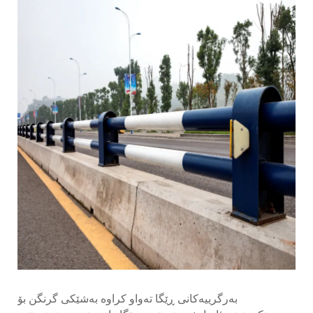
بەرگرییەکانی ڕێگا تەواو کراوە بەشێکی گرنگن بۆ