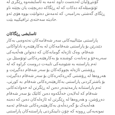
کۆنتڕۆڵیان لەدەست داوە. ئەمە بە ئاسایشەوە ڕێگری لە
ئۆتۆمبێلەکە دەکات کە لە ڕێگاکە دەربچێت یان بچێتە ناو
ڕێگای گەشتی بەرامبەر، کە ئەمەش دەتوانێت بووە هۆی ئەو
حادیثە سەختەی ترافیکییە بێت.
ئاسایشی ڕێگاکان
پاراستنی مێتالییەکانی سەر شەقامەکان نەتەوەیی بەکار
دێندرێن بۆ پاراستنی شەقامەکان لە بەکارهێنەرە ناداواکانی
شەقام، وەک ئاژەلە گومانەکان کە دەتوانن هەڵەیەکی
سەربەخۆ و تەنانەت کوشندە بۆ بەکارهێنەرەکانی ئوتۆمبێل بن.
ئەم پاراستنە بە شێوەیەکی تایبەت دروست کراوە کە لە
ڕۆشتنی ئاژەلە بچووکەکان بۆ سەر شەقام دەگیرێت و
هەروەها لە ڕۆشتنی گەڕەکەرەکان بۆ سەر شەقام دەگیرێت
بۆ باشترکردنی پاراستنی بەکارهێنەرەکانی شەقام. بە کورتی،
ئەم پاراستنانە یارمەتیدەر دەبن لە ڕێگرتن لە حەوادثەکانی
شەقام کە لەلایەن خەڵکەوە دەبن کاتێک بۆ سەر شەقام
دەڕۆشن، و هەروەها لە ڕێگرتن لە ئاژەلەکان دەبن کە دەبنە
هەڵەیەک بۆ گەردەڵەی بەکارهێنەرەکانی شەقام. ئەمە
نمونەیەکی ڕوونە کە چۆن دابینکردنی پاراستنەکان پاراستنی