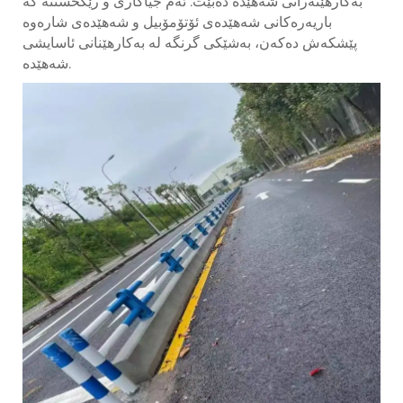
بەکارهێنەرانی شەهێدە دەبێت. ئەم جیاکاری و رێکخستنە کە
باریەرەکانی شەهێدەی ئۆتۆمۆبیل و شەهێدەی شارەوە
پێشکەش دەکەن، بەشێکی گرنگە لە بەکارهێنانی ئاسایشی
شەهێدە.