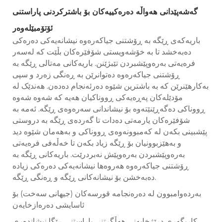
گەشەپێدانی هەواڵە دەرەکییەکان بۆ باشترکردنی پاراستنی
ئۆتۆمبێلەوەر
باریەکەی ڕێگە بە ڕۆشتنی جیاکەرەوە نیشانەیەکی دەرەکی
دەبەخشد تا بە خۆشەویستی شۆفێرەکان بڵێت کە لەسەر
فرەیەتی بەرەوپێشبردن تێبژێنن. باریەکانی مەتالی ڕێگە بە
ڕۆشتنی جیاکەرەوە دەتوانرێن بە ڕەنگی زەرد و سپی
بەکارهێنرێن کە بە باشترین شێوە دەرئەنجام دەدەن. هەندێک لە
مۆدێلەکان پەڕەیەکی ڕووناکیان هەیە کە شەوە شەوە
ڕووناکی دەگەڕێنێتەوە بۆ نیشاندانی سەرەوەی ڕێگە. ئەمە بە
شۆفێرەکان یارمەتی دەدات تا گەردەی ڕێگە بە دروستی
پێشبینی بکەن لە کەمبوونەوەی ڕووناکی و بەهەمان شێوە دید
و بەهێزبوونیان بۆ ڕێگە زیاد بکەن تا خەڵەفی فرەیەتی
بەرەوپێشبردن بەرەوپێش نەبردرێت. باریەکانی ڕێگە بە
ڕۆشتنی جیاکەرەوە هەروەها نیشانەیەکی دەرەکی زیادە
دەبەخشن بۆ نیشانەکانی ڕێگە و ڕەنگی ڕێگە.
بەردەوامبوون لە دەرەنجامە قورسەکان (جیھانی سەخت) بۆ
ئاسایشی دەرەازخایەن
کاریگەری درێژخایەنی هەڵگرتنی پاراستنی ڕێگا نیشاندەری