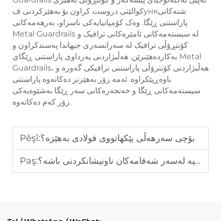
کوالێتی دروست کراون بۆ بەهێزکردنی فункشنەکانی
پاراستنی ڕێگا. وەک کۆمپانیایەکی ناسراو، بەرھەمەکانی
Metal Guardrails لە سیستەمەکانی ئامێرەکانی ترافیک و
کۆنتڕۆڵی ترافیک لە سەرانسەری جیھاندا پەسندکراون و
بەکاردەھێنرێن. هەڵبژاردنی پەرداوی پاراستنی ڕێگای Metal
Guardrails، هەڵبژاردنی کۆنترۆڵی پاراستنی ترافیکی گەورە و
باوەڕپێکراوە. ئەمە زۆر بەھێزتر دەکاتەوە پاراستنی
سیستەمەکانی ڕێگا و خەنجەرەکانی سەر ڕێگا بەشێوەیەکی
زۆر کەم دەکاتەوە.
بۆچی سەرھەڵی پێکھاتووی فولادی بەهێزە؟
Pêşî:
ئایا باری داڕێژراوی جیاکارییە لەسەر شەقامەکان ناونیشانکردنی باشە؟
Paş: