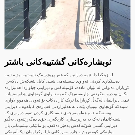
ئوبشارەکانی گشتییەکانی باشتر
لە ژینگدا دا، ئێمە دەزانین کە هەر پڕۆژەیەک تایبەتییە، بۆیە ئێمە
دەستکاری کردنی تەواوی سیستەمی شینی کابل پێشکەش دەکەین.
کڕیاران دەتوانن لە نێوان ماددە، کۆمپلەکس و دیزاینی جیاوازدا هەڵبژاردە
بکەن بۆ دروستکردنی چارەسەرێک کە بە تەواوی گونجاوی پێداویستییانە.
تیمی دیزاینمان لەگەڵ کڕیاراندا نزیک کار دەکات بۆ ئەوەی هەموو لاوازی
شینەکە گونجاوی بینینیان بێت، لە هەڵبژاردنی قەبارەی کابلەوە تا دیزاینی
پۆستەکە. ئەم هەلومەرجەی دەستکاری کردن ئەوە دەربڕی کە
شینەکانمان نەک بە بەرپرسیاری کاریگەری خۆی دەگەڕێنەوە، بەڵکو
دیزاینی گشتی شوێنەکەش به‌هێز دەکەن. بۆ ماڵێکی نیشتیمانی یان
بینایەکی کۆمەریش، چارەسەرەکانی تایلەرکراومان تێکەڵەیەکی