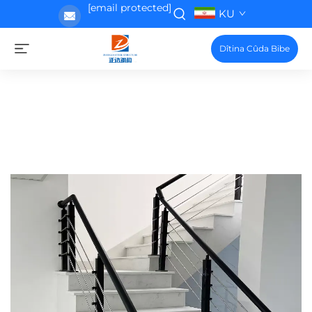
[email protected]
KU
Dîtina Cûda Bibe