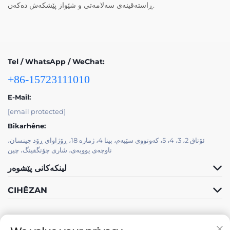
ڕاستەقینەی سەلامەتی و شێواز پێشکەش دەکەن.
Tel / WhatsApp / WeChat:
+86-15723111010
E-Mail:
[email protected]
Bikarhêne:
ئۆتاق 2، 3، 4، 5، کەوتووی سێیەم، بینا 4، ژمارە 18، ڕۆژاوای ڕۆد جینسان،
ناوچەی یووبەی، شاری چۆنگقینگ، چین
لینکەکانی پێشوەر
CIHÊZAN