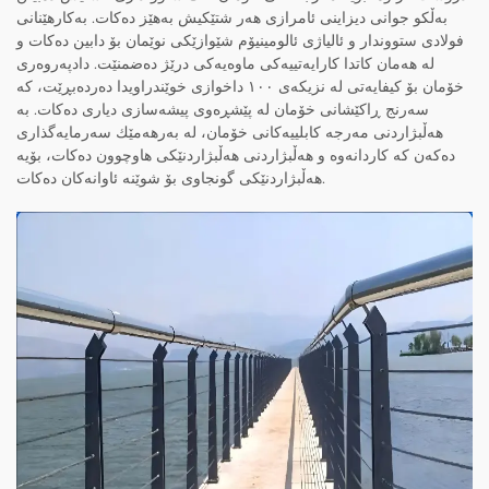
بەڵكو جوانی دیزاینی ئامرازی هەر شتێكیش به‌هێز دەكات. بەكارهێنانی
فولادی ستووندار و ئالیاژی ئالومینیۆم شێوازێكی نوێمان بۆ دابین دەكات و
لە هەمان كاتدا كارایەتییەكی ماوەیەكی درێژ دەضمنێت. دادپەروەری
خۆمان بۆ كیفایەتی لە نزیكەی ١٠٠ داخوازی خوێندراویدا دەردەبڕێت، كە
سەرنج ڕاکێشانی خۆمان لە پێشڕەوی پیشەسازی دیاری دەكات. بە
هەڵبژاردنی مەرجە كابلییەكانی خۆمان، لە بەرهەمێك سەرمایەگذاری
دەكه‌ن كە كاردانەوە و هەڵبژاردنی هەڵبژاردنێكی هاوچوون دەكات، بۆیە
هەڵبژاردنێكی گونجاوی بۆ شوێنە ئاوانەكان دەكات.