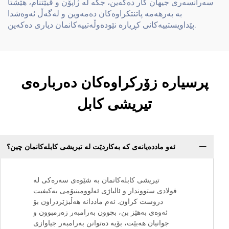
سەرانسەری جیهان کار دەکەین، جگە لە ژاپۆن و ڤیێتنام، هێشتا
بە بەرهەمە پاتنتکراوەکان دەمەوین و لەگەڵ ئەوەشدا
پێداویستییەکانی کڕیارە نێودەوڵەتییەکانمان دیاری دەکەین.
پرسیارە زۆرکراوەکان دەربارەی
تیریشی کابل
ئەو ماددەیانەی کە بەکاردێت لە تیریشی کابلەکانمان چین؟
تیریشی کابلەکانمان بە شێوەی سەرەکی لە
فولادی ستووندار و ئالیاژی ئەلوومینیۆمی بەکیفیت
دروست کراون. ئەم ماددانە هەڵبژێردراون بۆ
ئەوەی بەهێز بن، بچوون بەرامبەر زەرمبوون و
جوانیان هەبێت، بۆیە دەتوانن بەرامبەر جیاوازی