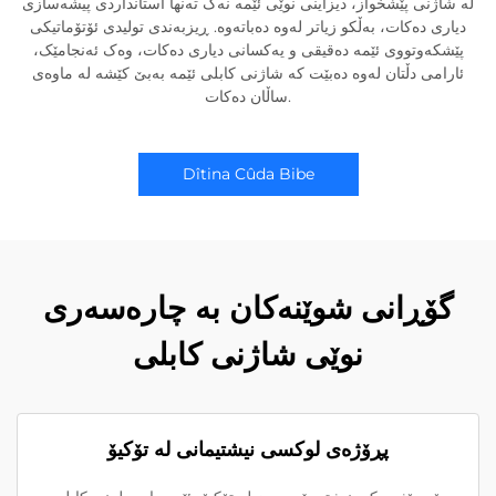
لە شاژنی پێشخواز، دیزاینی نوێی ئێمە نەک تەنها استانداردی پیشەسازی
دیاری دەکات، بەڵکو زیاتر لەوە دەباتەوە. ڕیزبەندی تولیدی ئۆتۆماتیکی
پێشکەوتووی ئێمە دەقیقی و یەکسانی دیاری دەکات، وەک ئەنجامێک،
ئارامی دڵتان لەوە دەبێت کە شاژنی کابلی ئێمە بەبێ کێشە لە ماوەی
ساڵان دەکات.
Dîtina Cûda Bibe
گۆڕانی شوێنەکان بە چارەسەری
نوێی شاژنی کابلی
پڕۆژەی لوکسی نیشتیمانی لە تۆکیۆ