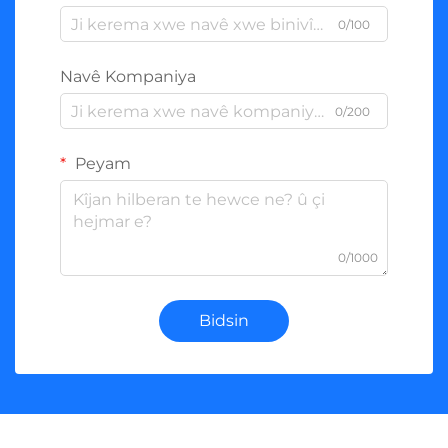
0/100
Navê Kompaniya
0/200
Peyam
0/1000
Bidsin