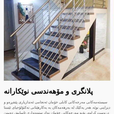
پلانگری و مۆهەندسی نوێکارانە
سیستەمەکانی مەرجەکانی کابلی خۆمان ئەنجامی ئەندازیاری پێشڕەو و
دیزاینی نوێه‌. هەر یەكێك لە بەرهەمەكان بە بەكارهێنانی تەكنۆلۆجیای ئێستا
دروست كراوە، بۆیە مەرجەكانی خۆمان نەك ستوونداری ئاسایش دەبینن