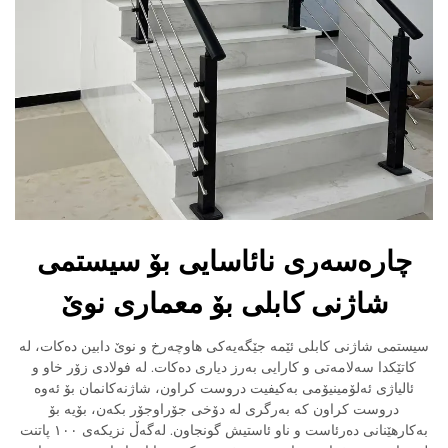
چارەسەری نائاسایی بۆ سیستمی
شاژنی کابلی بۆ معماری نوێ
سیستمی شاژنی کابلی ئێمە جێگەیەکی هاوچەرخ و نوێ دابین دەکات، لە
کاتێکدا سەلامەتی و کارایی بەرز دیاری دەکات. لە فولادی زۆر خاو و
ئالیاژی ئەلۆمینیۆمی بەکیفیت دروست کراون، شاژنەکانمان بۆ ئەوە
دروست کراون کە بەرگری لە دۆخی جۆراوجۆر بکەن، بۆیە بۆ
بەکارهێنانی دەرئاست و ناو ئاستیش گونجاون. لەگەڵ نزیکەی ١٠٠ پاتنت