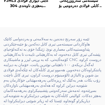
سیستەمی سەرووڕێکانی
FJHL3 کابلی دیواری فولادی
کابلی فولادی دەرەوەیی بۆ
بەهێزی ناوەندی 304
دەستەی دەرەوەیی
بەپۆشی دەرەوەیی بەدەری
بەهێزکردنی دیزاینی
سرووشتی بۆ دەستەی
بەهێزکردنی دەستەی
دەرەوە و کەڵکەی بینا
مەڕەبەجێکان
ئێمە زۆر سەرنج دەدەین بە سەلامەتی و بەردەوامی کاتێک
هاوکاردانی سیستەمی تیری کابل دەکەین بۆ جێبەجێکردنی
پێداویستییەکانی معماری نوێ. ژێنگدا خۆی بە تەکنەلۆجیای
پێشەکی تیری کابل دەخەوە، لە بەکارهێنانی تایبەت تا بەکارهێنانی
کۆمەڵایەتی، کە بە بڕینی لیزر و ماشینکاری CNC دروست کراوە.
لەگەڵ نزیکەی ١٠٠ داهێنانی نوێترین پاتنت، خۆمان بە دیزاینە
پاتنتکراوەکان دەخەوین. هەموو تیری کابڵەکان لە تێکەڵەی فولادی
بێ شوین و ئالیاژی ئالۆمینیۆم دروست کراون، تیری کابڵ ناچێت
زۆب بکات. هەر یەکێک لە ڕیزەکانی بەرهەمهێنانی خۆکارمان بەم
شێوەیە دیزاین کراوە کە هەڵەی بەرهەمهێنانی ناوازەکان
بسڕێتەوە، ئەمەش سەرکەوتنی پێشبینیکراوی بەرهەمەکانمان
بەهێز دەکات. کوالیتی کابڵەکان بە شوێنی دیزاینکراو بە شێوەیەکی
دیاریکراو گونجاوە. ئێستا کە لە زیاتر شوێنی دیزاینکراودا لە