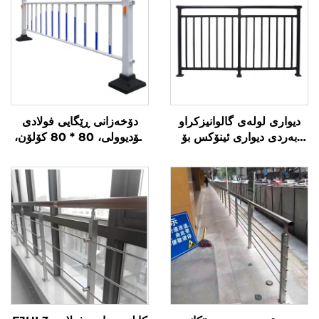
دیواری لولەی گالوانیزکراو
دۆخەزانی ڕێگایی فولادی
بەردی دیواری ئینۆکس بۆ
مۆدیوولی، 80 * 80 کۆلۆن،
دەستەی دەرەوە و دەستەی
75 پلەیتی بەرکەوەی
مەڕەبەجێکانی مۆدێرن
ڕووناکی لەگەڵ سیستەمی
کۆنکرێتکردنی بە تیژی، ئاسان
بۆ دابەزێن و نوێکردنەوە