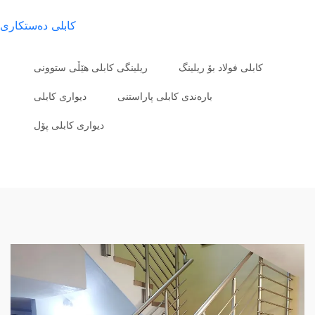
كابلی ده‌ستكاری
کابلی فولاد بۆ ریلینگ
ریلینگی کابلی هێڵی ستوونی
بارەندی کابلی پاراستنی
دیواری کابلی
دیواری کابلی پۆل