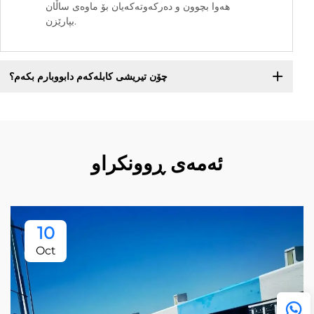
هەوا بچوون و دەرکەوتەکەیان بۆ ماوەی ساڵان
بپارێزن.
چۆن تیریشی کابلەکەم دابووبارم بکەم؟
ئەمەی ڕوونکراو
10
Oct