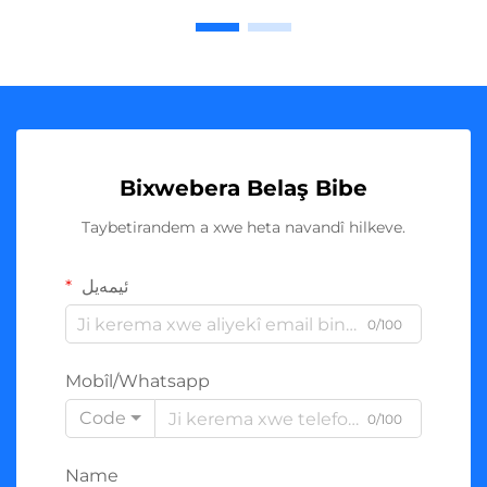
Bixwebera Belaş Bibe
Taybetirandem a xwe heta navandî hilkeve.
ئیمەیل
0/100
Mobîl/Whatsapp
Code
0/100
Name