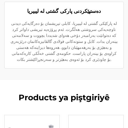
دەستپێکردنی پارکی گشتی لە لیبیریا
لە پارکێکی گشتی لە لیبیریا، کابلی تیریشمان بۆ دەرگایەکی دیدنی
ناوچەیەکی سروشتی هەڵگرت. ئەم پڕۆژەیە تیریشی داواتر کرد
کە دەتوانێت بەرامبەر دۆخی هەوای شدیددا بچووت و سەلامەتی
بینەران بدات. کابل و ستونەکانی فولادی گالڤانیزەکانمان درێژبەری
و بەهێزی بۆ بەرهەمهێنان دابوو، هەروەها دیزاینەکە هەستی
کراوەی بۆ بینەران پاراست. حکومەی گشتی خەڵکی کارەکەمانی
بۆ چاودێری کرد بۆ ئەوەی بەهێزتر و سەرنجڕاکێشتر بکات.
Products ya piştgiriyê