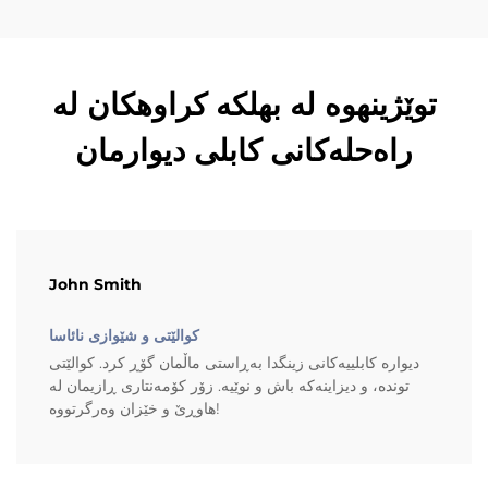
توێژینهوه له بهلكه كراوهكان له
راه‌حله‌كانی كابلی دیوارمان
John Smith
کوالێتی و شێوازی نائاسا
دیوارە کابلییەکانی زینگدا بەڕاستی ماڵمان گۆڕ کرد. کوالێتی
توندە، و دیزاینەکە باش و نوێیە. زۆر کۆمەنتاری ڕازیمان لە
هاوڕێ و خێزان وەرگرتووە!