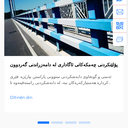
پۆلێنکردنی چەمکەکانی ئاگاداری لە دامەزراندنی گەردوون
ئەمنی و گونجاوی دابەشکردنی ستوونی پاراستن بپارێزە. فێری
کردارە هەستيارکەرەکان ببە، لە دابەشکردنی راستەقینەوە تا
پاراستنی ئامرازەکانی خوار زەوی. ئێستا ڕێسازییە باشترەکان
بخوێنەوە.
Dîtinên din