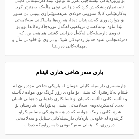
بۆ پڕۆژەیەکی نیشتەجێی بەرز لە تۆکیۆ، ئێمە دارسیلەنی کابلی
تایبەتیمان پێشکەش کرد کە دیزاینی نوێی ماڵەکە بەهێزتر کرد.
بەکارهێنانی کابلا ستوونی فولادی بەرهەمهێنراوی بینینی بێ سنور
بۆ چواردەوری گەشەپێدان دەدا، هەروەها ماساکانی سەلامەتی
تێدا ماوە. تیمەکەمان نزیکەیی لەگەڵ توڕەچاکارەکاندا بوو بۆ
ئەوەی دارسیلەکان لەگەڵ دیزاینی گشتی هماهەن بن، کە
دەرئەنجامی ئەوە ھەڵبژاردەیەکی شیک و دراوی بۆ خاوەنی ماڵ و
مهمانەکانی دەرہێنا.
باری سەر شاخی شاری ڤیتنام
چارەسەری دارسیلە کابلی خۆمان لە بارێکی شاخی مۆدەرەن لە
ڤیتنام بەکارهێنرا، کە بینینی بۆ ماوەی زۆر گرنگ بوو. موادە ئاڵاستە
و ئاڵاستەکانی ئاڵاستەکەمان بۆ ئاسانکاری داھێنانی داھێنانی ئاسان
بەبێ کەمکردنەوەی سەلامەتی. بینینی پەنۆرامای شارستان بۆ
شوێنەکانی بارەکە جوانە، کە دەبێتە شوێنێکی متمانەپێکراو.
گرتنەوە لە خاوەنی بارەکان دارسیلەکانی ستایل و سەلامەتی
دەربڕی، کە ھەلی سەرکەوتنی دامەزراوەکە دەدات.