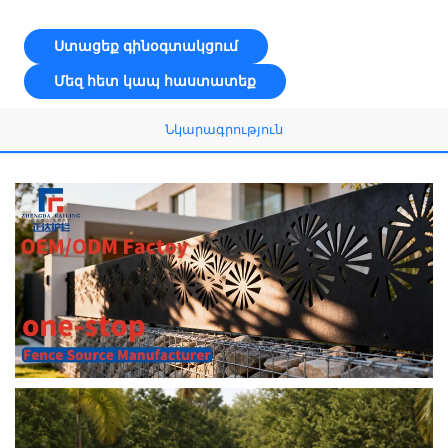
Ստացեք գինօգտակցում
Մեզ հետ կապ հաստատեք
Նկարագրություն