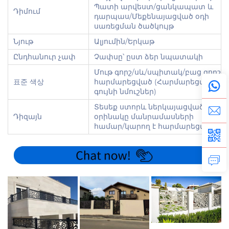
Պատի արվեստ/ցանկապատ և
Դիմում
դարպաս/Մեքենայացված օդի
սառեցման ծածկույթ
Նյութ
Ալյումին/Երկաթ
Ընդհանուր չափ
Չափսը՝ ըստ ձեր նպատակի
Մութ գորշ/սև/սպիտակ/բաց գորշ/
표준 색상
հարմարեցված (Հարմարեցված
գույնի նմուշներ)
Տեսեք ստորև ներկայացված
Դիզայն
օրինակը մանրամասների
համար/կարող է հարմարեցվել