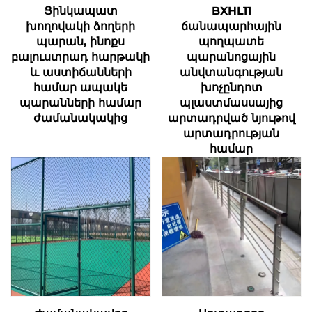
Ցինկապատ
BXHL11
խողովակի ձողերի
ճանապարհային
պարան, ինոքս
պողպատե
բալուստրադ հարթակի
պարանոցային
և աստիճանների
անվտանգության
համար ապակե
խոչընդոտ
պարանների համար
պլաստմասսայից
ժամանակակից
արտադրված նյութով
արտադրության
համար