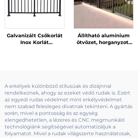
Galvanizált Csőkorlát
Állítható alumínium
Inox Korlát
ötvözet, horganyzott
Balkonkorlátokhoz és
cső üveg csaptelep
Kézifogókhoz
erkélykorlát padlóra
Lépcsőalkalmazásokhoz
szerelhető keret
Modern
nélküli fogókorlát
rendszer
A erkélyek különböző stílusúak és dizájnnal
rendelkeznek, ahogy az ezeket védő rudak is. Ezért
az egyedi rudas védelmet mint erkélyvédelmet
nem szabad felesleges divatnak tekinteni. A gyártás
során, mivel a pontosság és az egység
elengedhetetlen, a lézeres és CNC megmunkáló
technológiánk segítségével automatizáljuk a
folyamatot. Mivel a rudak világszerte használatosak,