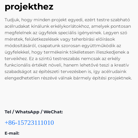
projekthez
Tudjuk, hogy minden projekt egyedi, ezért testre szabható
acélrudakat kínálunk erkélykorlátokhoz, amelyek pontosan
megfelelnek az ügyfelek speciális igényeinek. Legyen szó
méretek, felületkezelések vagy teherbírási előírások
módosításáról, csapatunk szorosan együttműködik az
ügyfelekkel, hogy termékeink tökéletesen illeszkedjenek a
terveikhez. Ez a szintű testreszabás nemcsak az erkély
funkcionális értékét növeli, hanem lehetővé teszi a kreatív
szabadságot az építészeti tervezésben is, így acélrudaink
elengedhetetlen részévé válnak bármely építési projektnek.
Tel / WhatsApp / WeChat:
+86-15723111010
E-mail: