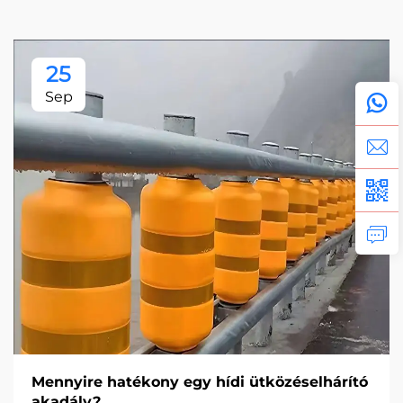
25
Sep
Mennyire hatékony egy hídi ütközéselhárító
akadály?