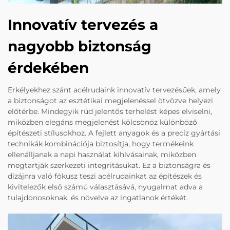
Innovatív tervezés a
nagyobb biztonság
érdekében
Erkélyekhez szánt acélrudaink innovatív tervezésűek, amely
a biztonságot az esztétikai megjelenéssel ötvözve helyezi
előtérbe. Mindegyik rúd jelentős terhelést képes elviselni,
miközben elegáns megjelenést kölcsönöz különböző
építészeti stílusokhoz. A fejlett anyagok és a precíz gyártási
technikák kombinációja biztosítja, hogy termékeink
ellenálljanak a napi használat kihívásainak, miközben
megtartják szerkezeti integritásukat. Ez a biztonságra és
dizájnra való fókusz teszi acélrudainkat az építészek és
kivitelezők első számú választásává, nyugalmat adva a
tulajdonosoknak, és növelve az ingatlanok értékét.