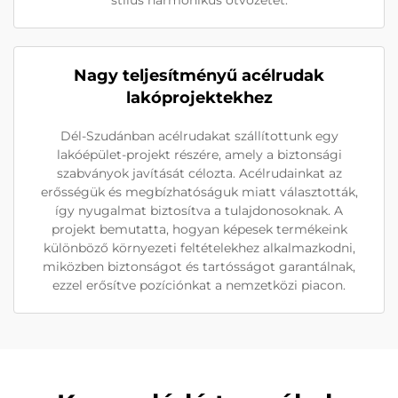
stílus harmonikus ötvözetét.
Nagy teljesítményű acélrudak
lakóprojektekhez
Dél-Szudánban acélrudakat szállítottunk egy
lakóépület-projekt részére, amely a biztonsági
szabványok javítását célozta. Acélrudainkat az
erősségük és megbízhatóságuk miatt választották,
így nyugalmat biztosítva a tulajdonosoknak. A
projekt bemutatta, hogyan képesek termékeink
különböző környezeti feltételekhez alkalmazkodni,
miközben biztonságot és tartósságot garantálnak,
ezzel erősítve pozíciónkat a nemzetközi piacon.