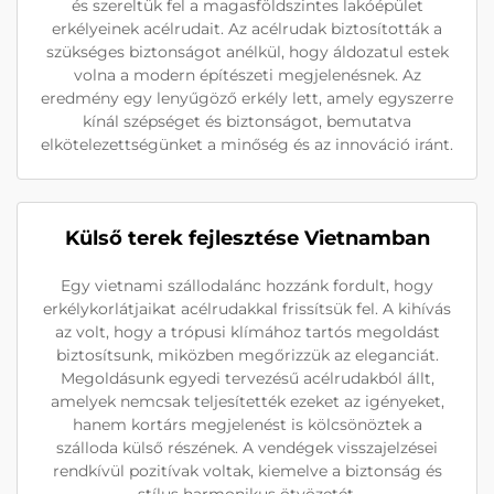
és szereltük fel a magasföldszintes lakóépület
erkélyeinek acélrudait. Az acélrudak biztosították a
szükséges biztonságot anélkül, hogy áldozatul estek
volna a modern építészeti megjelenésnek. Az
eredmény egy lenyűgöző erkély lett, amely egyszerre
kínál szépséget és biztonságot, bemutatva
elkötelezettségünket a minőség és az innováció iránt.
Külső terek fejlesztése Vietnamban
Egy vietnami szállodalánc hozzánk fordult, hogy
erkélykorlátjaikat acélrudakkal frissítsük fel. A kihívás
az volt, hogy a trópusi klímához tartós megoldást
biztosítsunk, miközben megőrizzük az eleganciát.
Megoldásunk egyedi tervezésű acélrudakból állt,
amelyek nemcsak teljesítették ezeket az igényeket,
hanem kortárs megjelenést is kölcsönöztek a
szálloda külső részének. A vendégek visszajelzései
rendkívül pozitívak voltak, kiemelve a biztonság és