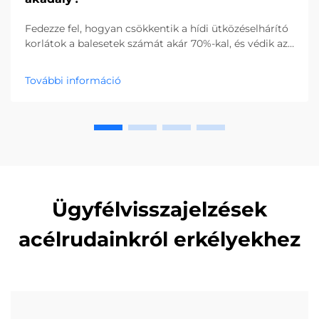
Fedezze fel, hogyan csökkentik a hídi ütközéselhárító
korlátok a balesetek számát akár 70%-kal, és védik az
infrastruktúrát. Tudjon meg többet hatékonyságukról,
típusaikról és a gyakorlati hatásukról. Olvasson
További információ
tovább.
Ügyfélvisszajelzések
acélrudainkról erkélyekhez