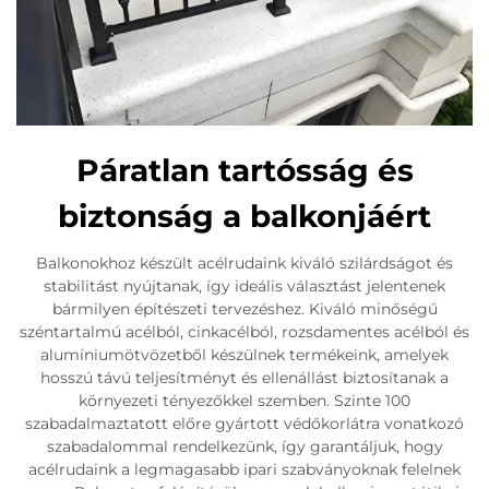
Páratlan tartósság és
biztonság a balkonjáért
Balkonokhoz készült acélrudaink kiváló szilárdságot és
stabilitást nyújtanak, így ideális választást jelentenek
bármilyen építészeti tervezéshez. Kiváló minőségű
széntartalmú acélból, cinkacélból, rozsdamentes acélból és
alumíniumötvözetből készülnek termékeink, amelyek
hosszú távú teljesítményt és ellenállást biztosítanak a
környezeti tényezőkkel szemben. Szinte 100
szabadalmaztatott előre gyártott védőkorlátra vonatkozó
szabadalommal rendelkezünk, így garantáljuk, hogy
acélrudaink a legmagasabb ipari szabványoknak felelnek