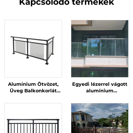
Kapcsolódó termékek
Alumínium Ötvözet,
Egyedi lézerrel vágott
Üveg Balkonkorlát
alumínium
Kültéri Hajtogatható
erkélykorlátok
Tervezés Nézetvédővel
kialakítása, kültéri
Villaterrasz
porcelánozott
Biztonsághoz
összecsukható
korlátrendszer