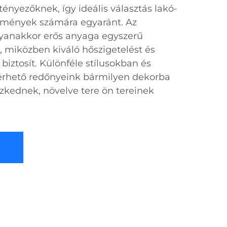
tényezőknek, így ideális választás lakó-
ítmények számára egyaránt. Az
yanakkor erős anyaga egyszerű
é, miközben kiváló hőszigetelést és
iztosít. Különféle stílusokban és
lérhető redőnyeink bármilyen dekorba
kednek, növelve tere ön tereinek