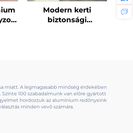
nium
Modern kerti
yzott
biztonsági
elep
kerítéspanelek
dlóra
kívülre - Galvanizált
ret
acél alumínium
rlát
kapuval, fém
oszloppal, alacsony
karbantartású
szénacél vázzal
sa miatt. A legmagasabb minőség érdekében
 Szinte 100 szabadalmunk van előre gyártott
 figyelmet hordozzuk az alumínium redőnyeink
 választás minden vevő számára.