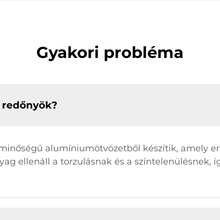
Gyakori probléma
m redőnyök?
nőségű alumíniumötvözetből készítik, amely erőss
g ellenáll a torzulásnak és a színtelenülésnek,