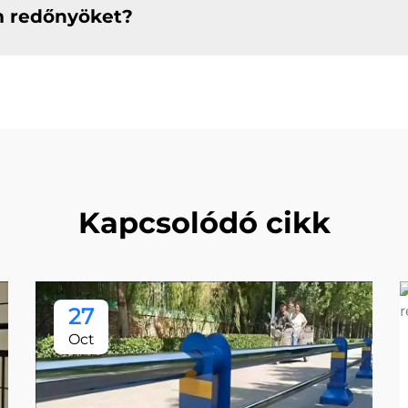
m redőnyöket?
Kapcsolódó cikk
27
Oct