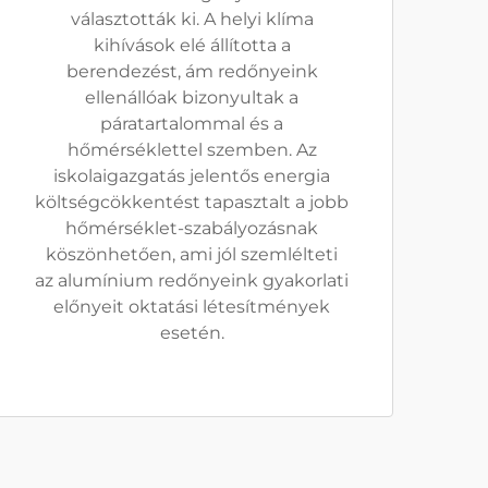
választották ki. A helyi klíma
kihívások elé állította a
berendezést, ám redőnyeink
ellenállóak bizonyultak a
páratartalommal és a
hőmérséklettel szemben. Az
iskolaigazgatás jelentős energia
költségcökkentést tapasztalt a jobb
hőmérséklet-szabályozásnak
köszönhetően, ami jól szemlélteti
az alumínium redőnyeink gyakorlati
előnyeit oktatási létesítmények
esetén.