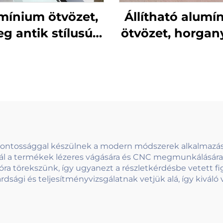
mínium ötvözet,
Állítható alumí
g antik stílusú
ötvözet, horgan
kültéri
cső üveg csapt
élykorlátok, íves
erkélykorlát pa
ialakítással és
szerelhető ke
ítő részletekkel,
nélküli fogóko
la kerítésekhez
rendszer
pontossággal készülnek a modern módszerek alkalmazá
ál a termékek lézeres vágására és CNC megmunkálására.
ióra törekszünk, így ugyanezt a részletkérdésbe vetett
dsági és teljesítményvizsgálatnak vetjük alá, így kiváló