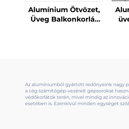
Alumínium Ötvözet,
Alu
Üveg Balkonkorlát
üve
Kültéri Hajtogatható
Tervezés
erk
Nézetvédővel
k
Villaterrasz
dísz
Biztonsághoz
vi
Az alumíniumból gyártott redőnyeink nagy 
a cég számítógép-vezérelt gépsorokat haszn
védőkorlátok terén, mivel mindig az innovác
esetében is. Ezenkívül minden egységet szilár