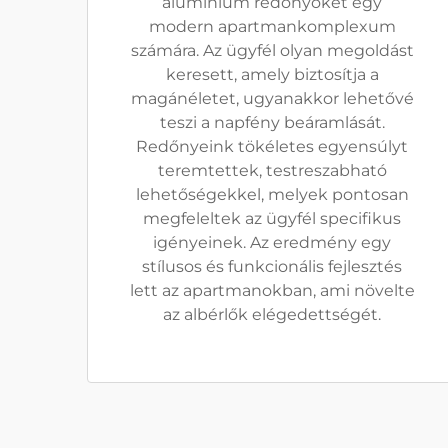
alumínium redőnyöket egy
modern apartmankomplexum
számára. Az ügyfél olyan megoldást
keresett, amely biztosítja a
magánéletet, ugyanakkor lehetővé
teszi a napfény beáramlását.
Redőnyeink tökéletes egyensúlyt
teremtettek, testreszabható
lehetőségekkel, melyek pontosan
megfeleltek az ügyfél specifikus
igényeinek. Az eredmény egy
stílusos és funkcionális fejlesztés
lett az apartmanokban, ami növelte
az albérlők elégedettségét.