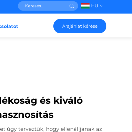
HU
Árajánlat kérése
csolatot
lékoság és kiváló
hasznosítás
 úgy terveztük, hogy ellenálljanak az