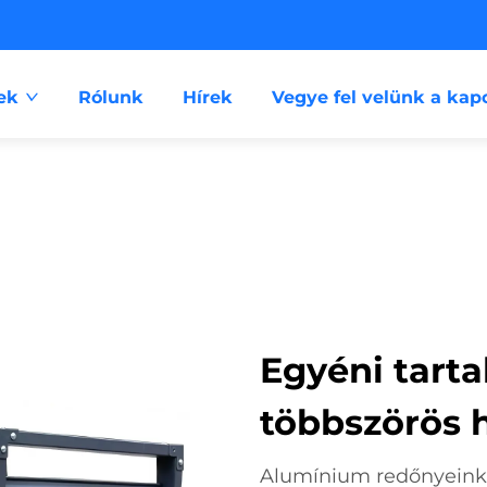
ek
Rólunk
Hírek
Vegye fel velünk a kap
Egyéni tarta
többszörös 
Alumínium redőnyeinket