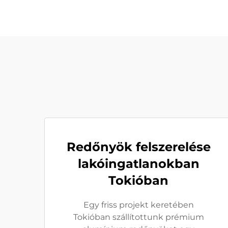
Redőnyök felszerelése
lakóingatlanokban
Tokióban
Egy friss projekt keretében
Tokióban szállítottunk prémium