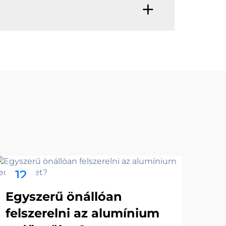
12
1
Nov
No
Egyszerű önállóan
Ho
felszerelni az alumínium
bi