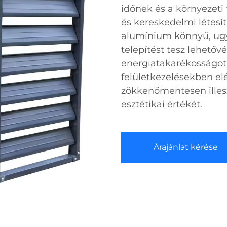
időnek és a környezeti 
és kereskedelmi létes
alumínium könnyű, ug
telepítést tesz lehetőv
energiatakarékosságot b
felületkezelésekben e
zökkenőmentesen illesz
esztétikai értékét.
Árajánlat kérése