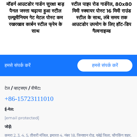
मॉडर्न आउटडोर गार्डन सुरक्षा बाड़
स्टील पाइप रोड गार्डरेल, 80x80
पैनल जस्ता चढ़ाया हुआ स्टील
मिमी स्क्वायर पोस्ट 16 मिमी राउंड
एल्यूमीनियम गेट मेटल पोस्ट कम
स्टील के साथ, लंबे समय तक
रखरखाव कार्बन स्टील फ्रेम के
आउटडोर उपयोग के लिए हॉट-डिप
साथ
गैल्वनाइज्ड
हमसे संपर्क करें
हमसे संपर्क करें
टेल / व्हाट्सएप / वीचैट:
+86-15723111010
ई-मेल:
[email protected]
जोड़ें:
कमरा 2, 3, 4, 5, तीसरी मंजिल, इमारत 4, नंबर 18, जिनशान रोड, यूबेई जिला, चोंगकिंग शहर,