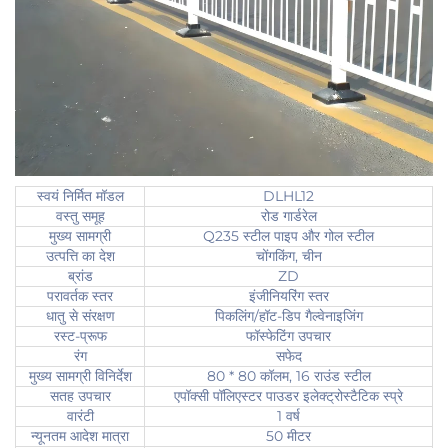
स्वयं निर्मित मॉडल
DLHL12
वस्तु समूह
रोड गार्डरेल
मुख्य सामग्री
Q235 स्टील पाइप और गोल स्टील
उत्पत्ति का देश
चोंगकिंग, चीन
ब्रांड
ZD
परावर्तक स्तर
इंजीनियरिंग स्तर
धातु से संरक्षण
पिकलिंग/हॉट-डिप गैल्वेनाइजिंग
रस्ट-प्रूफ
फॉस्फेटिंग उपचार
रंग
सफेद
मुख्य सामग्री विनिर्देश
80 * 80 कॉलम, 16 राउंड स्टील
सतह उपचार
एपॉक्सी पॉलिएस्टर पाउडर इलेक्ट्रोस्टैटिक स्प्रे
वारंटी
1 वर्ष
न्यूनतम आदेश मात्रा
50 मीटर