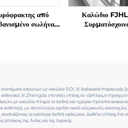
υρόφρακτης από
Καλώδιο FJH
βανισμένο σωλήνα
Συρματόσχοιν
γας ανοξείδωτης
Θυρόφρακτης
χάλυβας για
Αποτελεσματικό κό
αλκονόπορτες και
καλώδιο από ανοξε
γκελα σκάλας με
χάλυβα 304 μ
γχρονη εφαρμογή
επίστρωση brushe
μπαλκόνια και δά
κτιρίων
συστήματα κάγκελων με καλώδιο RDI. Η διαδικασία παραγωγής ξεκ
και ανθεκτικά. Η Zhengda επενδύει επίσης σε εξοπλισμό προηγμέ
γκελο με καλώδιο πληροί τα διεθνή και εγχώρια πρότυπα ασφαλείας 
 ανάπτυξη, με αποτέλεσμα σχεδόν εκατό κλιμακωτές καινοτομίες στ
, συνδυάζοντας τα καλύτερα διεθνή υφάσματα. Διαθέτει επίσης ένα
ς ηπείρους της Ασίας και της Αφρικής.