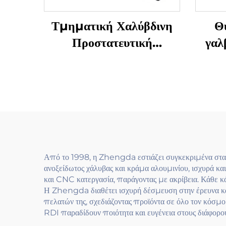
Τμηματική Χαλύβδινη
Θ
Προστατευτική
γαλ
Κορμοσταθερά Δρόμου,
ρά
80 * 80 Κολόνα, 75
Πλάκα Αντιθολόβλεπτης
μπ
Με Σύστημα Γρήγορης
κά
Σύνδεσης, Εύκολη
σύ
Εγκατάσταση Και
Μεταφορά
Από το 1998, η Zhengda εστιάζει συγκεκριμένα στα 
ανοξείδωτος χάλυβας και κράμα αλουμινίου, ισχυρά 
και CNC κατεργασία, παράγοντας με ακρίβεια. Κάθε κά
Η Zhengda διαθέτει ισχυρή δέσμευση στην έρευνα και
πελατών της, σχεδιάζοντας προϊόντα σε όλο τον κόσμο
RDI παραδίδουν ποιότητα και ευγένεια στους διάφορου