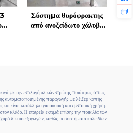
L3
Σύστημα θυρόφρακτης
ο
από ανοξείδωτο χάλυβα
για εξωτερική χρήση, κιτ
στους,
εξαρτημάτων για
ίδωτο
πατώματα, σκάλες και
ε
μπαλκόνια με τάνυστρα
d για
και θέσεις στήριξης
πεδα
ινά με την επιλογή υλικών πρώτης ποιότητας, όπως
νης αυτοματοποιημένης παραγωγής με λέιζερ κοπής
και είναι κατάλληλο για οικιακή και εμπορική χρήση.
ον κλάδο. Η εταιρεία εκτιμά επίσης την ποικιλία των
 ισχυρό δίκτυο εξαγωγών, καθώς τα συστήματα καλωδίων