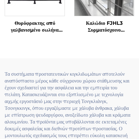
Θυρόφρακτης από
Καλώδιο FJHL3
γαλβανισμένο σωλήνα
Συρματόσχοινο
ράγας ανοξείδωτης χάλυβας
Θυρόφρακτης
για μπαλκονόπορτες και
Αποτελεσματικό κόστους,
κάγκελα σκάλας με
καλώδιο από ανοξείδωτο
σύγχρονη εφαρμογή
χάλυβα 304 με επίστρωση
brushed για μπαλκόνια
και δάπεδα κτιρίων
Τα συστήματα προστατευτικών κιγκλιδωμάτων αποτελούν
αναπόσπαστο μέρος κάθε σύγχρονου χώρου στάθμευσης και
έχουν σχεδιαστεί για την ασφάλεια και την εμπειρία του
πελάτη. Κατασκευάζονται στο εξοπλισμένο με τεχνολογία
αιχμής εργοστάσιό μας στην περιοχή Τονγκλιάνγκ,
Τσονγκκινγκ, όπου εργαζόμαστε με χάλυβα άνθρακα, χάλυβα
με επίστρωση ψευδαργύρου, ανοξείδωτο χάλυβα και κράματα
αλουμινίου. Τα προϊόντα μας υποβάλλονται σε εκτεταμένες
δοκιμές ασφαλείας και διεθνών προτύπων προστασίας. Ο
μοντουλωτός σχεδιασμός τους επιτρέπει εύκολη κατασκευή