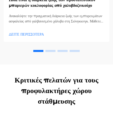
μπαριερών κυκλοφορίας από χαλυβδοζινκούχο
Ανακαλύψτε την πραγματική διάρκεια ζωής των εμπορευμάτων
ασφαλείας από γαλβανισμένο χάλυβα στη Σιόνγκκινγκ. Μάθετε
πώς ο κλιματισμός, η συντήρηση και η ποιότητα επηρεάζουν
την ανθεκτικότητα. Λάβετε ειδικές συμβουλές από την
ΔΕΙΤΕ ΠΕΡΙΣΣΟΤΕΡΑ
Rongkai για την παράταση της διάρκειας ζωής και τη μείωση
του κόστους αντικατάστασης. Ζητήστε συμβουλή σήμερα.
Κριτικές πελατών για τους
προφυλακτήρες χώρου
στάθμευσης