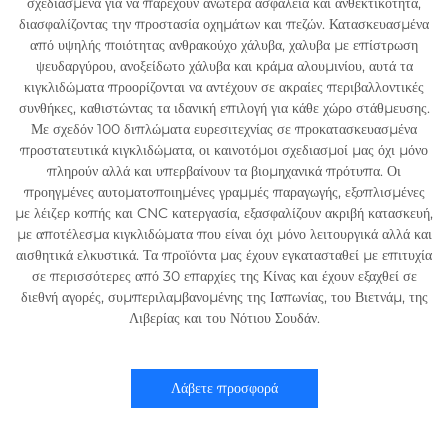
σχεδιασμένα για να παρέχουν ανωτέρα ασφάλεια και ανθεκτικότητα,
διασφαλίζοντας την προστασία οχημάτων και πεζών. Κατασκευασμένα
από υψηλής ποιότητας ανθρακούχο χάλυβα, χαλυβα με επίστρωση
ψευδαργύρου, ανοξείδωτο χάλυβα και κράμα αλουμινίου, αυτά τα
κιγκλιδώματα προορίζονται να αντέχουν σε ακραίες περιβαλλοντικές
συνθήκες, καθιστώντας τα ιδανική επιλογή για κάθε χώρο στάθμευσης.
Με σχεδόν 100 διπλώματα ευρεσιτεχνίας σε προκατασκευασμένα
προστατευτικά κιγκλιδώματα, οι καινοτόμοι σχεδιασμοί μας όχι μόνο
πληρούν αλλά και υπερβαίνουν τα βιομηχανικά πρότυπα. Οι
προηγμένες αυτοματοποιημένες γραμμές παραγωγής, εξοπλισμένες
με λέιζερ κοπής και CNC κατεργασία, εξασφαλίζουν ακριβή κατασκευή,
με αποτέλεσμα κιγκλιδώματα που είναι όχι μόνο λειτουργικά αλλά και
αισθητικά ελκυστικά. Τα προϊόντα μας έχουν εγκατασταθεί με επιτυχία
σε περισσότερες από 30 επαρχίες της Κίνας και έχουν εξαχθεί σε
διεθνή αγορές, συμπεριλαμβανομένης της Ιαπωνίας, του Βιετνάμ, της
Λιβερίας και του Νότιου Σουδάν.
Λάβετε προσφορά