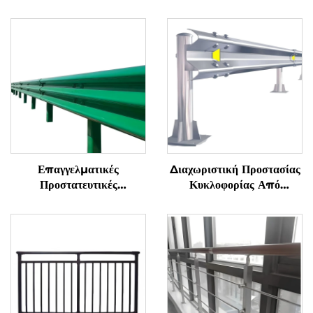
Επαγγελματικές
Διαχωριστική Προστασίας
Προστατευτικές
Κυκλοφορίας Από
Κορμοσταθερές
Διολισθημένο Χαλυβδένιο
Αυτοκινητόδρομου Από
Δοκάρι Ζεματισμένο Σε
Γαλβανισμένο Χάλυβα,
Θερμό Λουτρό Ζινκ,
Επιφανειακή Επεξεργασία
Μήκος 4320mm,
Κατασκευασμένες Από
Πιστοποιημένο ASTM
Χάλυβα
A123 Για Ασφάλεια Σε
Εθνικές Οδούς Και
Γέφυρες