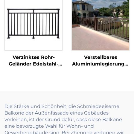
Villenterrassen
Pulverbeschichtung,
Sicherheit
zusammenklappbares
Geländersystem für
den Außenbereich
Verzinktes Rohr-
Verstellbares
Geländer Edelstahl-
Aluminiumlegierungs-
Balustrade für
Galvanisierte Rohr-
Balkongeländer und
Glasauslauf-
Handläufe
Balkongeländer-
Treppenanwendung
Fußmontierte
Modern
rahmenlose
Klemmgriff-Systeme
Die Stärke und Schönheit, die Schmiedeeiserne
Balkone der Außenfassade eines Gebäudes
verleihen, ist der Grund dafür, dass diese Balkone
eine bevorzugte Wahl für Wohn- und
Gewerbegebäude sind. Bei Zhengda verfügen wir