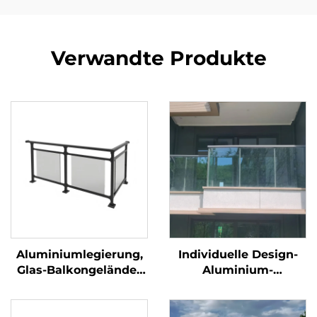
Verwandte Produkte
Aluminiumlegierung,
Individuelle Design-
Glas-Balkongeländer
Aluminium-
Außenanwendung
Balkongeländer mit
Klappdesign mit
Laserschnitt,
Sichtschutz für
wetterbeständige